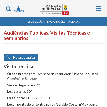
Togg
Toggle
ENTRAR
navig
navigation
LEGISLAÇÃO
PROPOSIÇÕES
AGENDA
Audiências Públicas, Visitas Técnicas e
Seminários
Nova pesquisa
Visita técnica
Órgão promotor:
Comissão de Mobilidade Urbana, Indústria,
Comércio e Serviços
Sessão legislativa:
2ª
Legislatura:
20ª
Data/hora:
11/06/2026 - 10:30
Local:
ponto de encontro na rua Geraldo Costa, nº 45 - bairro