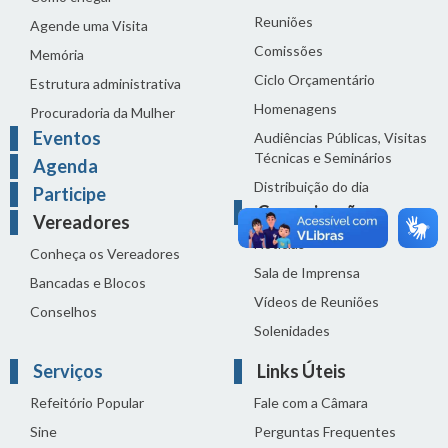
Reuniões
Agende uma Visita
Comissões
Memória
Ciclo Orçamentário
Estrutura administrativa
Homenagens
Procuradoria da Mulher
Eventos
Audiências Públicas, Visitas
Técnicas e Seminários
Agenda
Distribuição do dia
Participe
Comunicação
Vereadores
Notícias
Conheça os Vereadores
Sala de Imprensa
Bancadas e Blocos
Vídeos de Reuniões
Conselhos
Solenidades
Serviços
Links Úteis
Refeitório Popular
Fale com a Câmara
Sine
Perguntas Frequentes