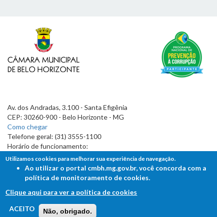
Av. dos Andradas, 3.100 - Santa Efigênia
CEP: 30260-900 - Belo Horizonte - MG
Como chegar
Telefone geral: (31) 3555-1100
Horário de funcionamento:
7h às 19h
Utilizamos cookies para melhorar sua experiência de navegação.
Ao utilizar o portal cmbh.mg.gov.br, você concorda com a
política de monitoramento de cookies.
Clique aqui para ver a política de cookies
FALE COM A CÂMARA
ACEITO
Não, obrigado.
Ouvidoria - Lei de Acesso à Informação