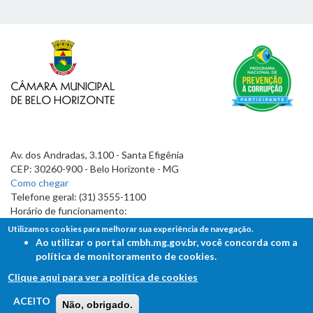
Av. dos Andradas, 3.100 - Santa Efigênia
CEP: 30260-900 - Belo Horizonte - MG
Como chegar
Telefone geral: (31) 3555-1100
Horário de funcionamento:
7h às 19h
Utilizamos cookies para melhorar sua experiência de navegação.
Ao utilizar o portal cmbh.mg.gov.br, você concorda com a
política de monitoramento de cookies.
Clique aqui para ver a política de cookies
FALE COM A CÂMARA
ACEITO
Não, obrigado.
Ouvidoria - Lei de Acesso à Informação