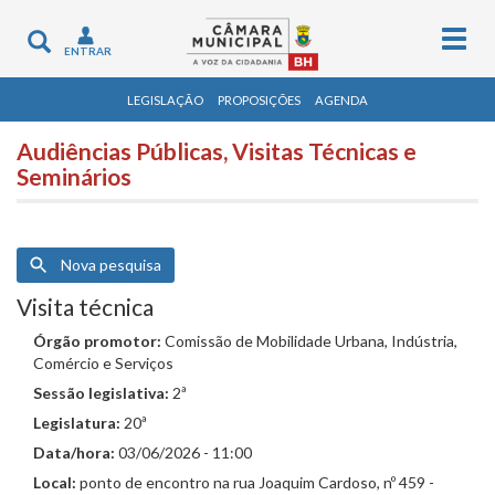
Togg
Toggle
ENTRAR
navig
navigation
LEGISLAÇÃO
PROPOSIÇÕES
AGENDA
Audiências Públicas, Visitas Técnicas e
Seminários
Nova pesquisa
Visita técnica
Órgão promotor:
Comissão de Mobilidade Urbana, Indústria,
Comércio e Serviços
Sessão legislativa:
2ª
Legislatura:
20ª
Data/hora:
03/06/2026 - 11:00
Local:
ponto de encontro na rua Joaquim Cardoso, nº 459 -