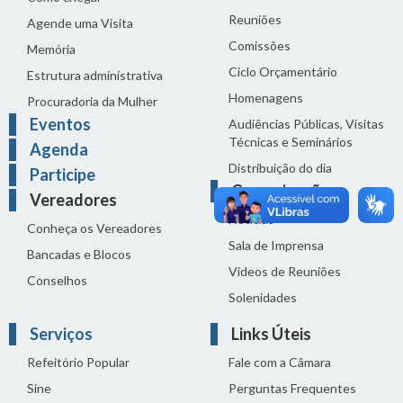
Reuniões
Agende uma Visita
Comissões
Memória
Ciclo Orçamentário
Estrutura administrativa
Homenagens
Procuradoria da Mulher
Eventos
Audiências Públicas, Visitas
Técnicas e Seminários
Agenda
Distribuição do dia
Participe
Comunicação
Vereadores
Notícias
Conheça os Vereadores
Sala de Imprensa
Bancadas e Blocos
Vídeos de Reuniões
Conselhos
Solenidades
Serviços
Links Úteis
Refeitório Popular
Fale com a Câmara
Sine
Perguntas Frequentes