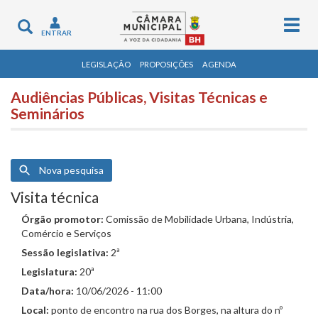
Togg
Toggle
ENTRAR
navig
navigation
LEGISLAÇÃO
PROPOSIÇÕES
AGENDA
Audiências Públicas, Visitas Técnicas e
Seminários
Nova pesquisa
Visita técnica
Órgão promotor:
Comissão de Mobilidade Urbana, Indústria,
Comércio e Serviços
Sessão legislativa:
2ª
Legislatura:
20ª
Data/hora:
10/06/2026 - 11:00
Local:
ponto de encontro na rua dos Borges, na altura do nº