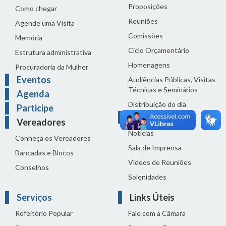
Proposições
Como chegar
Reuniões
Agende uma Visita
Comissões
Memória
Ciclo Orçamentário
Estrutura administrativa
Homenagens
Procuradoria da Mulher
Eventos
Audiências Públicas, Visitas
Técnicas e Seminários
Agenda
Distribuição do dia
Participe
Comunicação
Vereadores
Notícias
Conheça os Vereadores
Sala de Imprensa
Bancadas e Blocos
Vídeos de Reuniões
Conselhos
Solenidades
Serviços
Links Úteis
Refeitório Popular
Fale com a Câmara