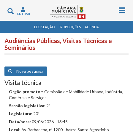
Togg
Toggle
ENTRAR
navig
navigation
LEGISLAÇÃO
PROPOSIÇÕES
AGENDA
Audiências Públicas, Visitas Técnicas e
Seminários
Nova pesquisa
Visita técnica
Órgão promotor:
Comissão de Mobilidade Urbana, Indústria,
Comércio e Serviços
Sessão legislativa:
2ª
Legislatura:
20ª
Data/hora:
09/06/2026 - 13:45
Local:
Av. Barbacena, nº 1200 - bairro Santo Agostinho