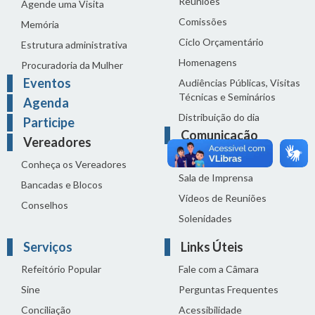
Reuniões
Agende uma Visita
Comissões
Memória
Ciclo Orçamentário
Estrutura administrativa
Homenagens
Procuradoria da Mulher
Eventos
Audiências Públicas, Visitas
Técnicas e Seminários
Agenda
Distribuição do dia
Participe
Comunicação
Vereadores
Notícias
Conheça os Vereadores
Sala de Imprensa
Bancadas e Blocos
Vídeos de Reuniões
Conselhos
Solenidades
Serviços
Links Úteis
Refeitório Popular
Fale com a Câmara
Sine
Perguntas Frequentes
Conciliação
Acessibilidade