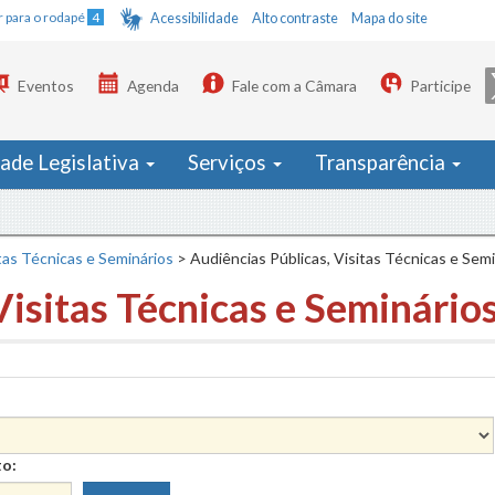
Ir para o rodapé
4
Acessibilidade
Alto contraste
Mapa do site
Eventos
Agenda
Fale com a Câmara
Participe
dade Legislativa
Serviços
Transparência
tas Técnicas e Seminários
>
Audiências Públicas, Visitas Técnicas e Sem
Visitas Técnicas e Seminário
to: