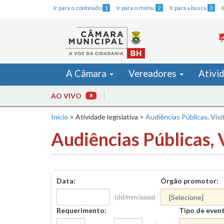
Ir para o conteúdo
1
Ir para o menu
2
Ir para a busca
3
A Câmara
Vereadores
Ativi
AO VIVO
Início
>
Atividade legislativa
>
Audiências Públicas, Visi
Audiências Públicas, 
Data:
Órgão promotor:
(dd/mm/aaaa)
Requerimento:
Tipo de even