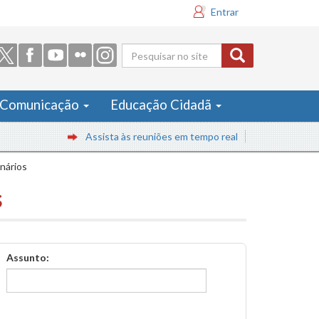
Entrar
Formulário
de busca
Comunicação
Educação Cidadã
Assista às reuniões em tempo real
inários
s
Assunto: