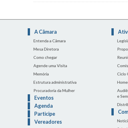
A Câmara
Ativ
Entenda a Câmara
Legis
Mesa Diretora
Propo
Como chegar
Reuni
Agende uma Visita
Comis
Memória
Ciclo
Estrutura administrativa
Home
Procuradoria da Mulher
Audiên
e Sem
Eventos
Distri
Agenda
Com
Participe
Notíci
Vereadores