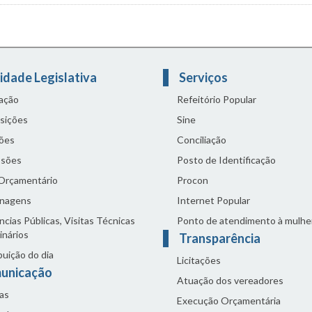
idade Legislativa
Serviços
lação
Refeitório Popular
sições
Sine
ões
Conciliação
sões
Posto de Identificação
 Orçamentário
Procon
nagens
Internet Popular
cias Públicas, Visitas Técnicas
Ponto de atendimento à mulhe
inários
Transparência
buição do dia
Licitações
unicação
Atuação dos vereadores
as
Execução Orçamentária