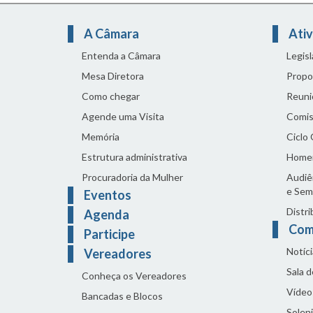
A Câmara
Ativ
Entenda a Câmara
Legis
Mesa Diretora
Propo
Como chegar
Reuni
Agende uma Visita
Comis
Memória
Ciclo
Estrutura administrativa
Home
Procuradoria da Mulher
Audiên
e Sem
Eventos
Distri
Agenda
Com
Participe
Notíci
Vereadores
Sala 
Conheça os Vereadores
Vídeo
Bancadas e Blocos
Solen