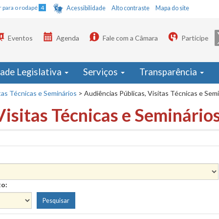
Ir para o rodapé
4
Acessibilidade
Alto contraste
Mapa do site
Eventos
Agenda
Fale com a Câmara
Participe
dade Legislativa
Serviços
Transparência
tas Técnicas e Seminários
>
Audiências Públicas, Visitas Técnicas e Sem
Visitas Técnicas e Seminário
to: