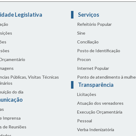
idade Legislativa
Serviços
lação
Refeitório Popular
sições
Sine
ões
Conciliação
sões
Posto de Identificação
 Orçamentário
Procon
nagens
Internet Popular
cias Públicas, Visitas Técnicas
Ponto de atendimento à mulhe
inários
Transparência
buição do dia
Licitações
unicação
Atuação dos vereadores
as
Execução Orçamentária
de Imprensa
Pessoal
s de Reuniões
Verba Indenizatória
idades