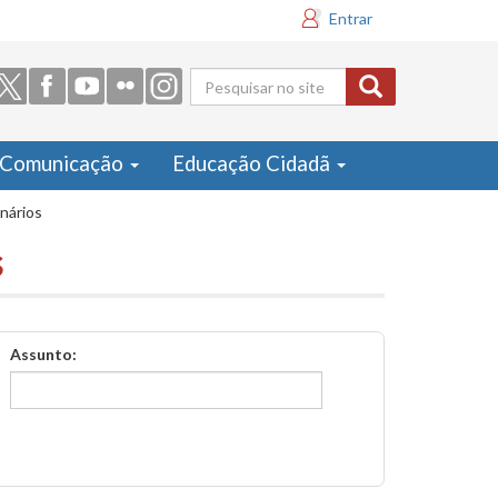
Entrar
Formulário
de busca
Comunicação
Educação Cidadã
inários
s
Assunto: