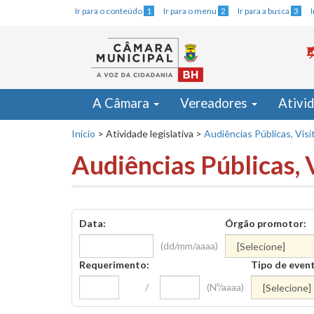
Ir para o conteúdo
1
Ir para o menu
2
Ir para a busca
3
A Câmara
Vereadores
Ativi
Início
>
Atividade legislativa
>
Audiências Públicas, Visi
Audiências Públicas, 
Data:
Órgão promotor:
(dd/mm/aaaa)
Requerimento:
Tipo de even
/
(Nº/aaaa)