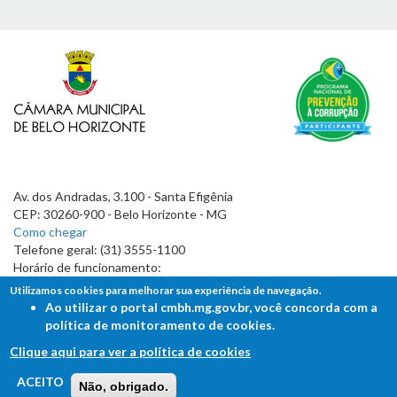
Av. dos Andradas, 3.100 - Santa Efigênia
CEP: 30260-900 - Belo Horizonte - MG
Como chegar
Telefone geral: (31) 3555-1100
Horário de funcionamento:
7h às 19h
Utilizamos cookies para melhorar sua experiência de navegação.
Ao utilizar o portal cmbh.mg.gov.br, você concorda com a
política de monitoramento de cookies.
Clique aqui para ver a política de cookies
FALE COM A CÂMARA
ACEITO
Não, obrigado.
Ouvidoria - Lei de Acesso à Informação