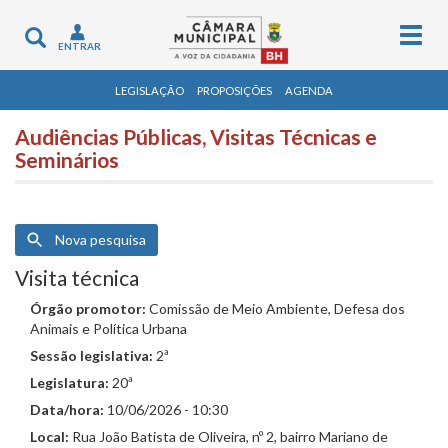
Togg
Toggle
ENTRAR
navig
navigation
LEGISLAÇÃO
PROPOSIÇÕES
AGENDA
Audiências Públicas, Visitas Técnicas e
Seminários
Nova pesquisa
Visita técnica
Órgão promotor:
Comissão de Meio Ambiente, Defesa dos
Animais e Política Urbana
Sessão legislativa:
2ª
Legislatura:
20ª
Data/hora:
10/06/2026 - 10:30
Local:
Rua João Batista de Oliveira, nº 2, bairro Mariano de