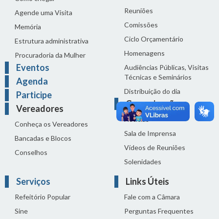
Reuniões
Agende uma Visita
Comissões
Memória
Ciclo Orçamentário
Estrutura administrativa
Homenagens
Procuradoria da Mulher
Eventos
Audiências Públicas, Visitas
Técnicas e Seminários
Agenda
Distribuição do dia
Participe
Comunicação
Vereadores
Notícias
Conheça os Vereadores
Sala de Imprensa
Bancadas e Blocos
Vídeos de Reuniões
Conselhos
Solenidades
Serviços
Links Úteis
Refeitório Popular
Fale com a Câmara
Sine
Perguntas Frequentes