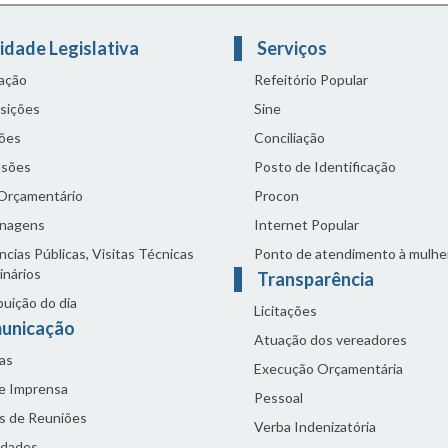
idade Legislativa
Serviços
lação
Refeitório Popular
sições
Sine
ões
Conciliação
sões
Posto de Identificação
 Orçamentário
Procon
nagens
Internet Popular
cias Públicas, Visitas Técnicas
Ponto de atendimento à mulhe
inários
Transparência
buição do dia
Licitações
unicação
Atuação dos vereadores
as
Execução Orçamentária
de Imprensa
Pessoal
s de Reuniões
Verba Indenizatória
idades