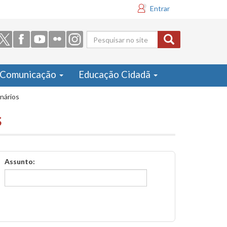
Entrar
Formulário
de busca
Comunicação
Educação Cidadã
inários
s
Assunto: