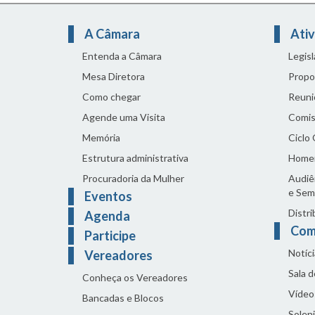
A Câmara
Ativ
Entenda a Câmara
Legis
Mesa Diretora
Propo
Como chegar
Reuni
Agende uma Visita
Comis
Memória
Ciclo
Estrutura administrativa
Home
Procuradoria da Mulher
Audiên
e Sem
Eventos
Distri
Agenda
Com
Participe
Notíci
Vereadores
Sala 
Conheça os Vereadores
Vídeo
Bancadas e Blocos
Solen