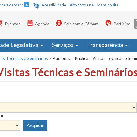
Ir para o rodapé
4
Acessibilidade
Alto contraste
Mapa do site
Eventos
Agenda
Fale com a Câmara
Participe
dade Legislativa
Serviços
Transparência
tas Técnicas e Seminários
>
Audiências Públicas, Visitas Técnicas e Sem
Visitas Técnicas e Seminário
to: