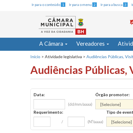
Ir para o conteúdo
1
Ir para o menu
2
Ir para a busca
3
A Câmara
Vereadores
Ativi
Início
>
Atividade legislativa
>
Audiências Públicas, Visi
Audiências Públicas, 
Data:
Órgão promotor:
(dd/mm/aaaa)
Requerimento:
Tipo de even
/
(Nº/aaaa)