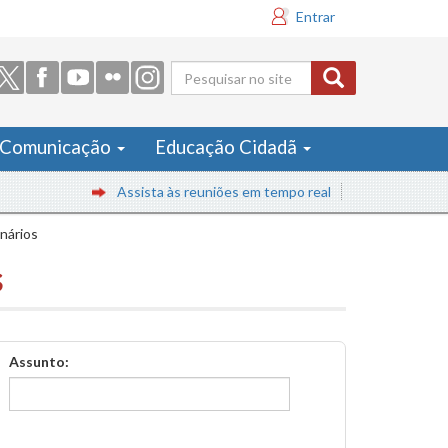
Entrar
Formulário
de busca
Comunicação
Educação Cidadã
Assista às reuniões em tempo real
inários
s
Assunto: