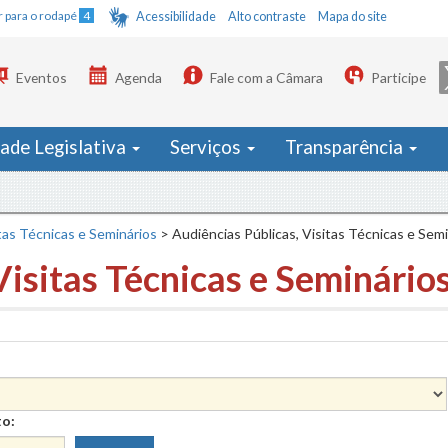
Ir para o rodapé
4
Acessibilidade
Alto contraste
Mapa do site
Eventos
Agenda
Fale com a Câmara
Participe
dade Legislativa
Serviços
Transparência
tas Técnicas e Seminários
>
Audiências Públicas, Visitas Técnicas e Sem
Visitas Técnicas e Seminário
to: