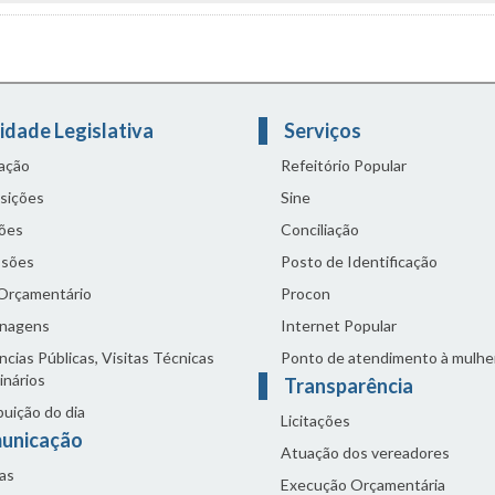
idade Legislativa
Serviços
lação
Refeitório Popular
sições
Sine
ões
Conciliação
sões
Posto de Identificação
 Orçamentário
Procon
nagens
Internet Popular
cias Públicas, Visitas Técnicas
Ponto de atendimento à mulhe
inários
Transparência
buição do dia
Licitações
unicação
Atuação dos vereadores
as
Execução Orçamentária