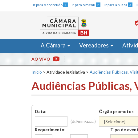
Ir para o conteúdo
1
Ir para o menu
2
Ir para a busca
3
A Câmara
Vereadores
Ativi
AO VIVO
Início
>
Atividade legislativa
>
Audiências Públicas, Visi
Audiências Públicas, 
Data:
Órgão promotor:
(dd/mm/aaaa)
Requerimento:
Tipo de even