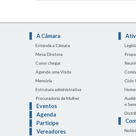
A Câmara
Ativ
Entenda a Câmara
Legis
Mesa Diretora
Propo
Como chegar
Reuni
Agende uma Visita
Comis
Memória
Ciclo
Estrutura administrativa
Home
Procuradoria da Mulher
Audiên
e Sem
Eventos
Distri
Agenda
Com
Participe
Notíci
Vereadores