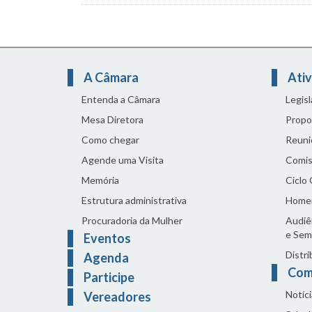
A Câmara
Ativ
Entenda a Câmara
Legis
Mesa Diretora
Propo
Como chegar
Reuni
Agende uma Visita
Comis
Memória
Ciclo
Estrutura administrativa
Home
Procuradoria da Mulher
Audiên
e Sem
Eventos
Distri
Agenda
Com
Participe
Notíci
Vereadores