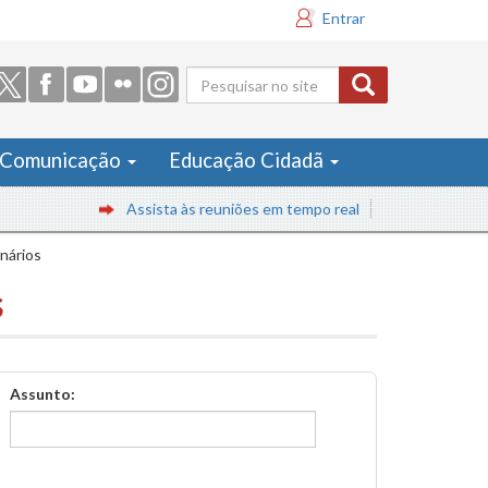
Entrar
Formulário
de busca
Comunicação
Educação Cidadã
Assista às reuniões em tempo real
inários
s
Assunto: