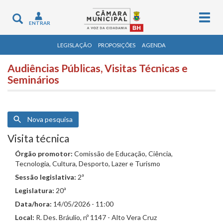
Togg
Toggle
ENTRAR
navig
navigation
LEGISLAÇÃO
PROPOSIÇÕES
AGENDA
Audiências Públicas, Visitas Técnicas e
Seminários
Nova pesquisa
Visita técnica
Órgão promotor:
Comissão de Educação, Ciência,
Tecnologia, Cultura, Desporto, Lazer e Turismo
Sessão legislativa:
2ª
Legislatura:
20ª
Data/hora:
14/05/2026 - 11:00
Local:
R. Des. Bráulio, nº 1147 - Alto Vera Cruz