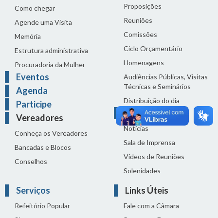
Proposições
Como chegar
Reuniões
Agende uma Visita
Comissões
Memória
Ciclo Orçamentário
Estrutura administrativa
Homenagens
Procuradoria da Mulher
Eventos
Audiências Públicas, Visitas
Técnicas e Seminários
Agenda
Distribuição do dia
Participe
Comunicação
Vereadores
Notícias
Conheça os Vereadores
Sala de Imprensa
Bancadas e Blocos
Vídeos de Reuniões
Conselhos
Solenidades
Serviços
Links Úteis
Refeitório Popular
Fale com a Câmara