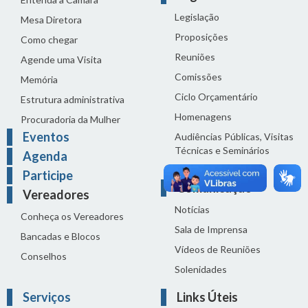
Legislação
Mesa Diretora
Proposições
Como chegar
Reuniões
Agende uma Visita
Comissões
Memória
Ciclo Orçamentário
Estrutura administrativa
Homenagens
Procuradoria da Mulher
Eventos
Audiências Públicas, Visitas
Técnicas e Seminários
Agenda
Distribuição do dia
Participe
Comunicação
Vereadores
Notícias
Conheça os Vereadores
Sala de Imprensa
Bancadas e Blocos
Vídeos de Reuniões
Conselhos
Solenidades
Serviços
Links Úteis