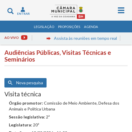
Togg
Toggle
ENTRAR
navig
navigation
LEGISLAÇÃO
PROPOSIÇÕES
AGENDA
AO VIVO
Assista às reuniões em tempo real
Audiências Públicas, Visitas Técnicas e
Seminários
Nova pesquisa
Visita técnica
Órgão promotor:
Comissão de Meio Ambiente, Defesa dos
Animais e Política Urbana
Sessão legislativa:
2ª
Legislatura:
20ª