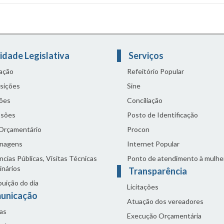
idade Legislativa
Serviços
lação
Refeitório Popular
sições
Sine
ões
Conciliação
sões
Posto de Identificação
 Orçamentário
Procon
nagens
Internet Popular
cias Públicas, Visitas Técnicas
Ponto de atendimento à mulhe
inários
Transparência
buição do dia
Licitações
unicação
Atuação dos vereadores
as
Execução Orçamentária