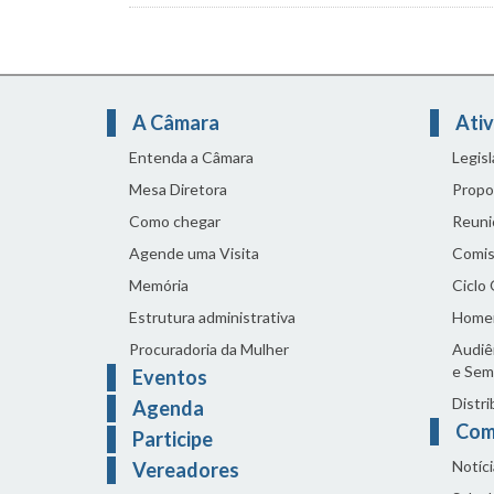
A Câmara
Ativ
Entenda a Câmara
Legis
Mesa Diretora
Propo
Como chegar
Reuni
Agende uma Visita
Comis
Memória
Ciclo
Estrutura administrativa
Home
Procuradoria da Mulher
Audiên
e Sem
Eventos
Distri
Agenda
Com
Participe
Notíci
Vereadores