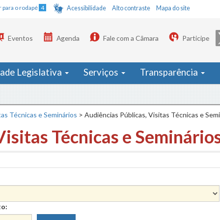
Ir para o rodapé
4
Acessibilidade
Alto contraste
Mapa do site
Eventos
Agenda
Fale com a Câmara
Participe
dade Legislativa
Serviços
Transparência
tas Técnicas e Seminários
>
Audiências Públicas, Visitas Técnicas e Sem
Visitas Técnicas e Seminário
to: