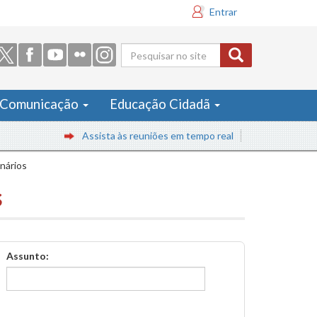
Entrar
Formulário
de busca
Comunicação
Educação Cidadã
Assista às reuniões em tempo real
inários
s
Assunto: