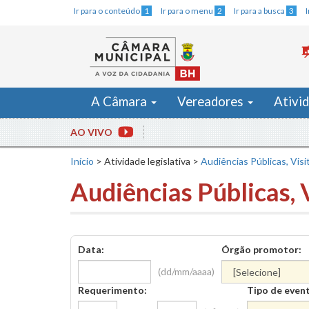
Ir para o conteúdo
1
Ir para o menu
2
Ir para a busca
3
A Câmara
Vereadores
Ativi
AO VIVO
Início
>
Atividade legislativa
>
Audiências Públicas, Visi
Audiências Públicas, 
Data:
Órgão promotor:
(dd/mm/aaaa)
Requerimento:
Tipo de even