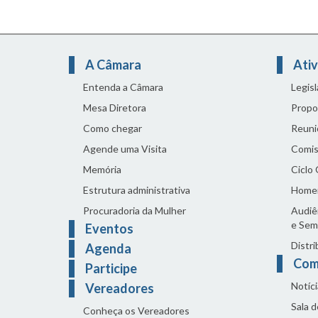
A Câmara
Ativ
Entenda a Câmara
Legis
Mesa Diretora
Propo
Como chegar
Reuni
Agende uma Visita
Comis
Memória
Ciclo
Estrutura administrativa
Home
Procuradoria da Mulher
Audiên
e Sem
Eventos
Distri
Agenda
Com
Participe
Notíci
Vereadores
Sala 
Conheça os Vereadores