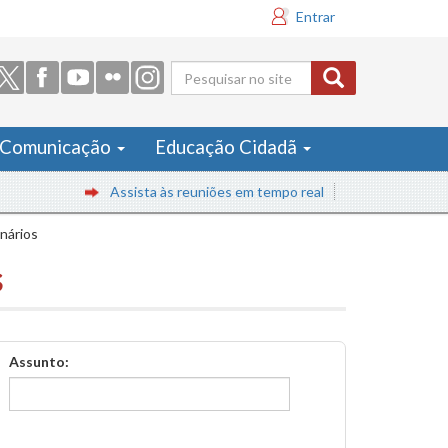
Entrar
Formulário
de busca
Comunicação
Educação Cidadã
Assista às reuniões em tempo real
inários
s
Assunto: