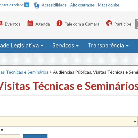
Ir para o rodapé
4
Acessibilidade
Alto contraste
Mapa do site
Eventos
Agenda
Fale com a Câmara
Participe
dade Legislativa
Serviços
Transparência
tas Técnicas e Seminários
>
Audiências Públicas, Visitas Técnicas e Sem
Visitas Técnicas e Seminário
to: