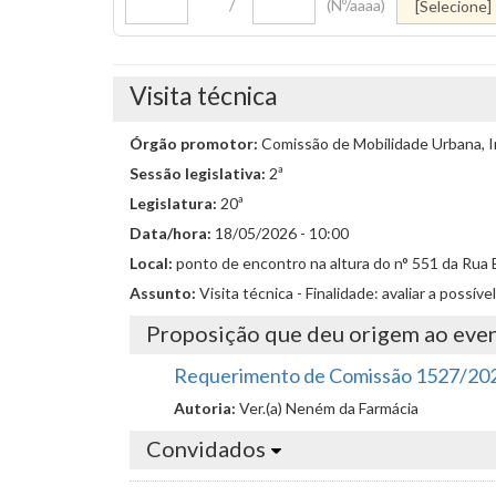
/
(Nº/aaaa)
Visita técnica
Órgão promotor:
Comissão de Mobilidade Urbana, I
Sessão legislativa:
2ª
Legislatura:
20ª
Data/hora:
18/05/2026 - 10:00
Local:
ponto de encontro na altura do n° 551 da Rua B
Assunto:
Visita técnica - Finalidade: avaliar a possív
Proposição que deu origem ao eve
Requerimento de Comissão 1527/20
Autoria:
Ver.(a) Neném da Farmácia
Convidados