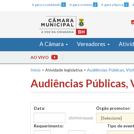
Ir para o conteúdo
1
Ir para o menu
2
Ir para a busca
3
A Câmara
Vereadores
Ativi
AO VIVO
Início
>
Atividade legislativa
>
Audiências Públicas, Visi
Audiências Públicas, 
Data:
Órgão promotor:
(dd/mm/aaaa)
Requerimento:
Tipo de even