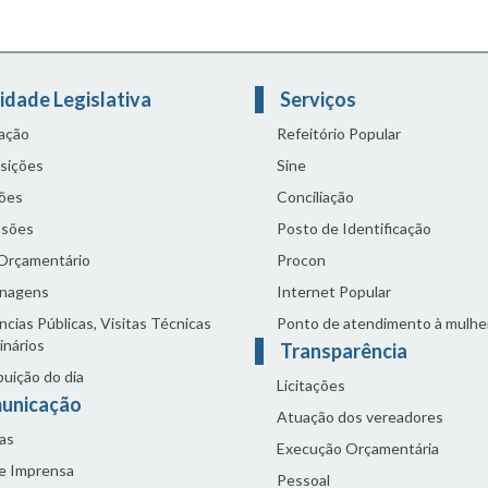
idade Legislativa
Serviços
lação
Refeitório Popular
sições
Sine
ões
Conciliação
sões
Posto de Identificação
 Orçamentário
Procon
nagens
Internet Popular
cias Públicas, Visitas Técnicas
Ponto de atendimento à mulhe
inários
Transparência
buição do dia
Licitações
unicação
Atuação dos vereadores
as
Execução Orçamentária
de Imprensa
Pessoal