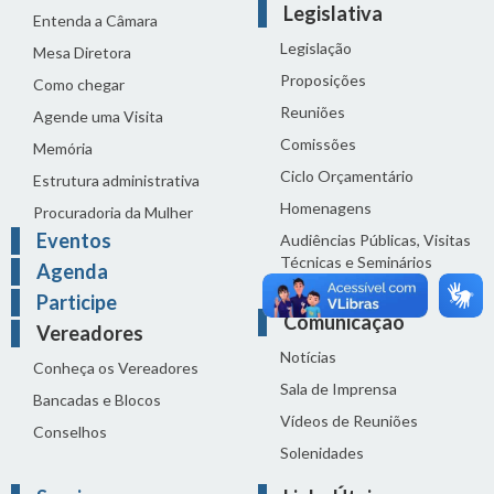
Legislativa
Entenda a Câmara
Legislação
Mesa Diretora
Proposições
Como chegar
Reuniões
Agende uma Visita
Comissões
Memória
Ciclo Orçamentário
Estrutura administrativa
Homenagens
Procuradoria da Mulher
Eventos
Audiências Públicas, Visitas
Técnicas e Seminários
Agenda
Distribuição do dia
Participe
Comunicação
Vereadores
Notícias
Conheça os Vereadores
Sala de Imprensa
Bancadas e Blocos
Vídeos de Reuniões
Conselhos
Solenidades