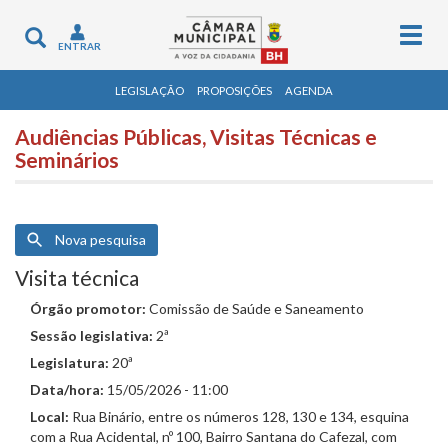
Togg
Toggle
ENTRAR
navig
navigation
LEGISLAÇÃO
PROPOSIÇÕES
AGENDA
Audiências Públicas, Visitas Técnicas e
Seminários
Nova pesquisa
Visita técnica
Órgão promotor:
Comissão de Saúde e Saneamento
Sessão legislativa:
2ª
Legislatura:
20ª
Data/hora:
15/05/2026 - 11:00
Local:
Rua Binário, entre os números 128, 130 e 134, esquina
com a Rua Acidental, nº 100, Bairro Santana do Cafezal, com