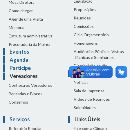
Legislação
Mesa Diretora
Proposições
Como chegar
Reuniões
Agende uma Visita
Comissões
Memória
Ciclo Orçamentário
Estrutura administrativa
Homenagens
Procuradoria da Mulher
Eventos
Audiências Públicas, Visitas
Técnicas e Seminários
Agenda
Distribuição do dia
Participe
Comunicação
Vereadores
Notícias
Conheça os Vereadores
Sala de Imprensa
Bancadas e Blocos
Vídeos de Reuniões
Conselhos
Solenidades
Serviços
Links Úteis
Refeitório Popular
Fale com a Câmara