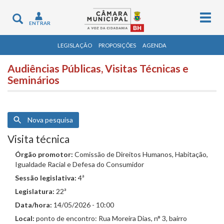
Togg
Toggle
ENTRAR
navig
navigation
LEGISLAÇÃO
PROPOSIÇÕES
AGENDA
Audiências Públicas, Visitas Técnicas e
Seminários
Nova pesquisa
Visita técnica
Órgão promotor:
Comissão de Direitos Humanos, Habitação,
Igualdade Racial e Defesa do Consumidor
Sessão legislativa:
4ª
Legislatura:
22ª
Data/hora:
14/05/2026 - 10:00
Local:
ponto de encontro: Rua Moreira Dias, n° 3, bairro