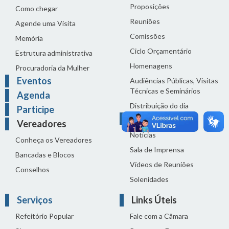
Proposições
Como chegar
Reuniões
Agende uma Visita
Comissões
Memória
Ciclo Orçamentário
Estrutura administrativa
Homenagens
Procuradoria da Mulher
Eventos
Audiências Públicas, Visitas
Técnicas e Seminários
Agenda
Distribuição do dia
Participe
Comunicação
Vereadores
Notícias
Conheça os Vereadores
Sala de Imprensa
Bancadas e Blocos
Vídeos de Reuniões
Conselhos
Solenidades
Serviços
Links Úteis
Refeitório Popular
Fale com a Câmara