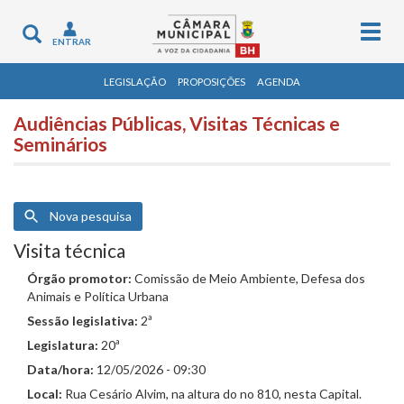
Togg
Toggle
ENTRAR
navig
navigation
LEGISLAÇÃO
PROPOSIÇÕES
AGENDA
Audiências Públicas, Visitas Técnicas e
Seminários
Nova pesquisa
Visita técnica
Órgão promotor:
Comissão de Meio Ambiente, Defesa dos
Animais e Política Urbana
Sessão legislativa:
2ª
Legislatura:
20ª
Data/hora:
12/05/2026 - 09:30
Local:
Rua Cesário Alvim, na altura do no 810, nesta Capital.