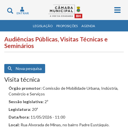
Togg
Toggle
ENTRAR
navig
navigation
LEGISLAÇÃO
PROPOSIÇÕES
AGENDA
Audiências Públicas, Visitas Técnicas e
Seminários
Nova pesquisa
Visita técnica
Órgão promotor:
Comissão de Mobilidade Urbana, Indústria,
Comércio e Serviços
Sessão legislativa:
2ª
Legislatura:
20ª
Data/hora:
11/05/2026 - 11:00
Local:
Rua Alvorada de Minas, no bairro Padre Eustáquio.