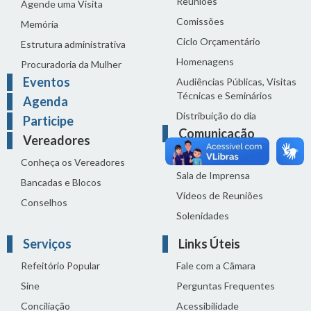
Reuniões
Agende uma Visita
Comissões
Memória
Ciclo Orçamentário
Estrutura administrativa
Homenagens
Procuradoria da Mulher
Eventos
Audiências Públicas, Visitas
Técnicas e Seminários
Agenda
Distribuição do dia
Participe
Comunicação
Vereadores
Notícias
Conheça os Vereadores
Sala de Imprensa
Bancadas e Blocos
Vídeos de Reuniões
Conselhos
Solenidades
Serviços
Links Úteis
Refeitório Popular
Fale com a Câmara
Sine
Perguntas Frequentes
Conciliação
Acessibilidade