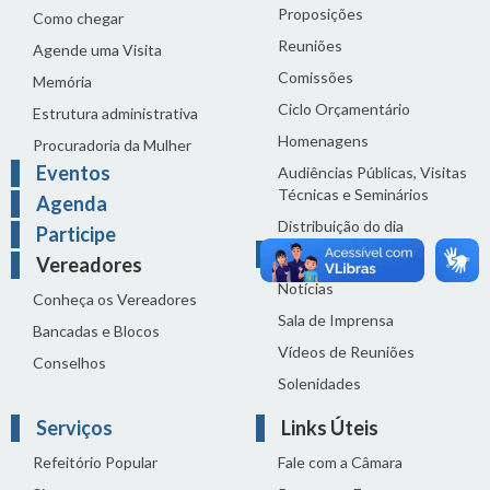
Proposições
Como chegar
Reuniões
Agende uma Visita
Comissões
Memória
Ciclo Orçamentário
Estrutura administrativa
Homenagens
Procuradoria da Mulher
Eventos
Audiências Públicas, Visitas
Técnicas e Seminários
Agenda
Distribuição do dia
Participe
Comunicação
Vereadores
Notícias
Conheça os Vereadores
Sala de Imprensa
Bancadas e Blocos
Vídeos de Reuniões
Conselhos
Solenidades
Serviços
Links Úteis
Refeitório Popular
Fale com a Câmara