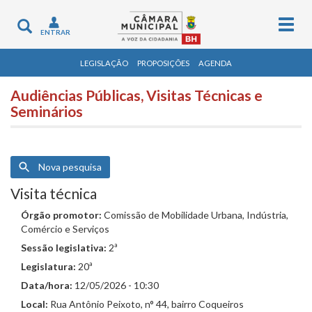
Togg
Toggle
ENTRAR
navig
navigation
LEGISLAÇÃO
PROPOSIÇÕES
AGENDA
Audiências Públicas, Visitas Técnicas e
Seminários
Nova pesquisa
Visita técnica
Órgão promotor:
Comissão de Mobilidade Urbana, Indústria,
Comércio e Serviços
Sessão legislativa:
2ª
Legislatura:
20ª
Data/hora:
12/05/2026 - 10:30
Local:
Rua Antônio Peixoto, n° 44, bairro Coqueiros