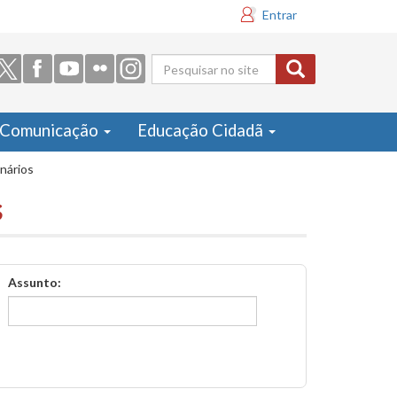
Entrar
Formulário
de busca
Comunicação
Educação Cidadã
inários
s
Assunto: