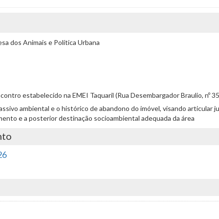
a dos Animais e Política Urbana
encontro estabelecido na EMEI Taquaril (Rua Desembargador Braulio, nº 3
 passivo ambiental e o histórico de abandono do imóvel, visando articula
mento e a posterior destinação socioambiental adequada da área
nto
26