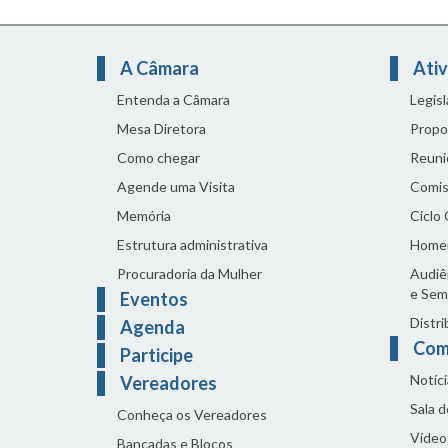
A Câmara
Ativ
Entenda a Câmara
Legis
Mesa Diretora
Propo
Como chegar
Reuni
Agende uma Visita
Comis
Memória
Ciclo
Estrutura administrativa
Home
Procuradoria da Mulher
Audiên
e Sem
Eventos
Distri
Agenda
Com
Participe
Notíci
Vereadores
Sala 
Conheça os Vereadores
Vídeo
Bancadas e Blocos