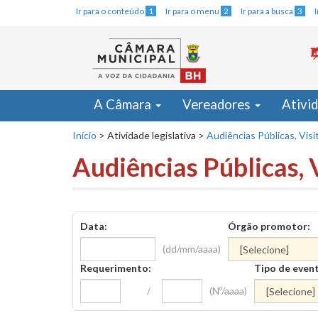
Ir para o conteúdo
1
Ir para o menu
2
Ir para a busca
3
A Câmara
Vereadores
Ativi
Início
>
Atividade legislativa
>
Audiências Públicas, Visi
Audiências Públicas, 
Data:
Órgão promotor:
(dd/mm/aaaa)
Requerimento:
Tipo de even
/
(Nº/aaaa)