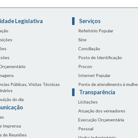
idade Legislativa
Serviços
lação
Refeitório Popular
sições
Sine
ões
Conciliação
sões
Posto de Identificação
 Orçamentário
Procon
nagens
Internet Popular
cias Públicas, Visitas Técnicas
Ponto de atendimento à mulhe
inários
Transparência
buição do dia
Licitações
unicação
Atuação dos vereadores
as
Execução Orçamentária
de Imprensa
Pessoal
s de Reuniões
Verba Indenizatória