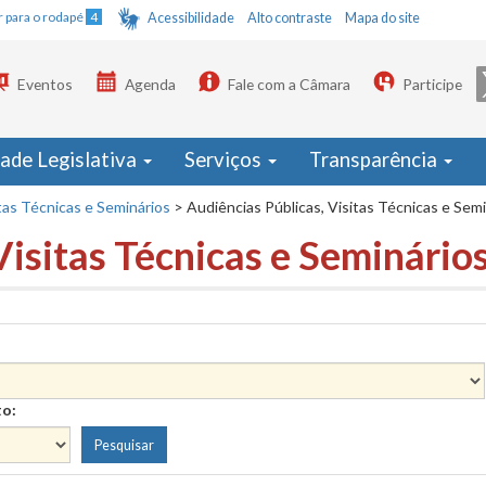
Ir para o rodapé
4
Acessibilidade
Alto contraste
Mapa do site
Eventos
Agenda
Fale com a Câmara
Participe
dade Legislativa
Serviços
Transparência
tas Técnicas e Seminários
>
Audiências Públicas, Visitas Técnicas e Sem
Visitas Técnicas e Seminário
to: