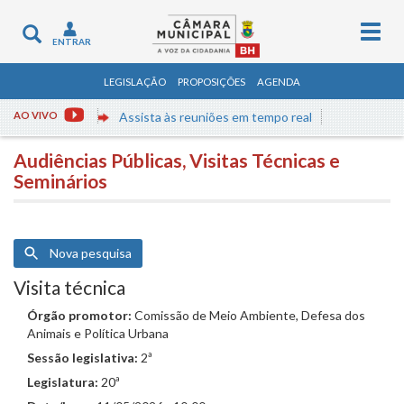
Togg
Toggle
ENTRAR
navig
navigation
LEGISLAÇÃO
PROPOSIÇÕES
AGENDA
AO VIVO
Assista às reuniões em tempo real
Audiências Públicas, Visitas Técnicas e
Seminários
Nova pesquisa
Visita técnica
Órgão promotor:
Comissão de Meio Ambiente, Defesa dos
Animais e Política Urbana
Sessão legislativa:
2ª
Legislatura:
20ª