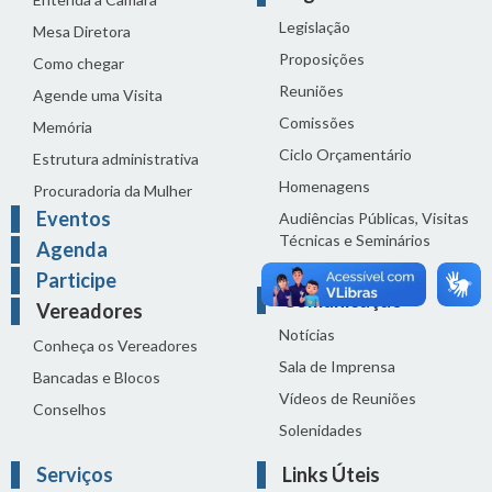
Legislação
Mesa Diretora
Proposições
Como chegar
Reuniões
Agende uma Visita
Comissões
Memória
Ciclo Orçamentário
Estrutura administrativa
Homenagens
Procuradoria da Mulher
Eventos
Audiências Públicas, Visitas
Técnicas e Seminários
Agenda
Distribuição do dia
Participe
Comunicação
Vereadores
Notícias
Conheça os Vereadores
Sala de Imprensa
Bancadas e Blocos
Vídeos de Reuniões
Conselhos
Solenidades
Serviços
Links Úteis