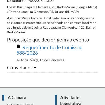
Data/hora:
11/05/2026 - 10:00
Local:
Rua Joaquim Clemente, 23, Xodó Marize (Google Maps)
/ Estrada Joaquim Clemente, 25, Juliana (BHMAP)
Assunto:
Visita técnica - Finalidade: Avaliar as condições de
segurança e infraestrutura relacionadas ao córrego localizado
aos fundos do imóvel na Rua Joaquim Clemente, nº 22, Bairro
Xodó Marize.
Proposição que deu origem ao evento
Requerimento de Comissão
588/2026
Autoria:
Ver.(a) Loíde Gonçalves
Convidados
A Câmara
Atividade
Legislativa
Entenda a Câmara