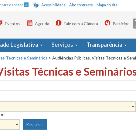
Ir para o rodapé
4
Acessibilidade
Alto contraste
Mapa do site
Eventos
Agenda
Fale com a Câmara
Participe
dade Legislativa
Serviços
Transparência
tas Técnicas e Seminários
>
Audiências Públicas, Visitas Técnicas e Sem
Visitas Técnicas e Seminário
to: