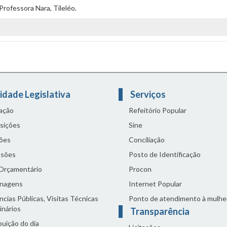
Professora Nara, Tileléo.
idade Legislativa
Serviços
lação
Refeitório Popular
sições
Sine
ões
Conciliação
sões
Posto de Identificação
 Orçamentário
Procon
nagens
Internet Popular
cias Públicas, Visitas Técnicas
Ponto de atendimento à mulhe
inários
Transparência
buição do dia