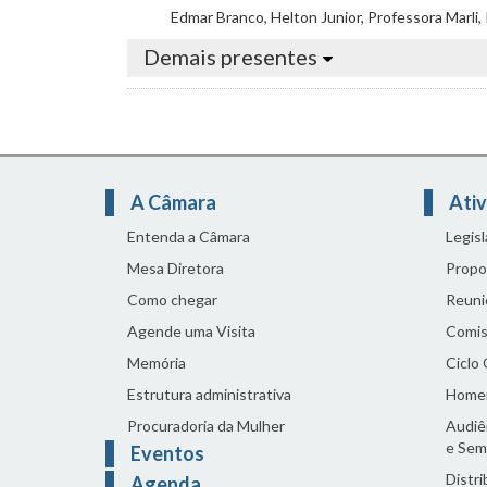
Edmar Branco, Helton Junior, Professora Marli, 
Demais presentes
A Câmara
Ativ
Entenda a Câmara
Legis
Mesa Diretora
Propo
Como chegar
Reuni
Agende uma Visita
Comis
Memória
Ciclo
Estrutura administrativa
Home
Procuradoria da Mulher
Audiên
e Sem
Eventos
Distri
Agenda