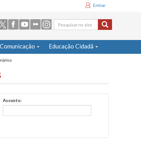
Entrar
Formulário
de busca
Comunicação
Educação Cidadã
inários
s
Assunto: