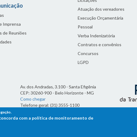
Licitações
unicação
Atuação dos vereadores
as
Execução Orçamentária
de Imprensa
Pessoal
s de Reuniões
Verba Indenizatória
idades
Contratos e convênios
Concursos
LGPD
Av. dos Andradas, 3.100 - Santa Efigênia
CEP: 30260-900 - Belo Horizonte - MG
Como chegar
Telefone geral: (31) 3555-1100
Horário de funcionamento:
egação.
7h às 19h
ê concorda com a política de monitoramento de