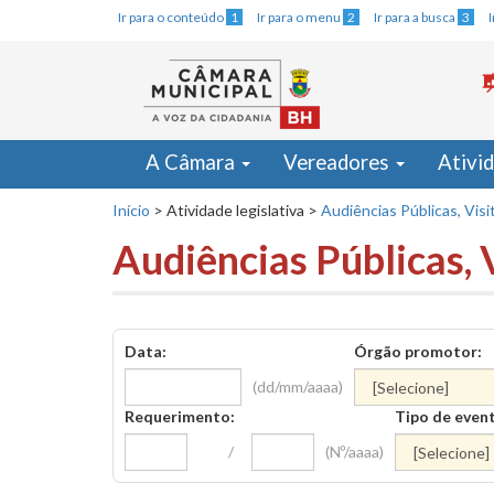
Ir para o conteúdo
1
Ir para o menu
2
Ir para a busca
3
A Câmara
Vereadores
Ativi
Início
>
Atividade legislativa
>
Audiências Públicas, Visi
Audiências Públicas, 
Data:
Órgão promotor:
(dd/mm/aaaa)
Requerimento:
Tipo de even
/
(Nº/aaaa)