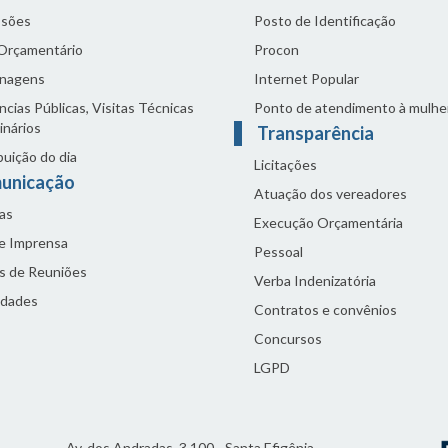
sões
Posto de Identificação
 Orçamentário
Procon
nagens
Internet Popular
cias Públicas, Visitas Técnicas
Ponto de atendimento à mulhe
inários
Transparência
buição do dia
Licitações
unicação
Atuação dos vereadores
as
Execução Orçamentária
de Imprensa
Pessoal
s de Reuniões
Verba Indenizatória
idades
Contratos e convênios
Concursos
LGPD
Av. dos Andradas, 3.100 - Santa Efigênia