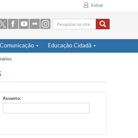
Entrar
Formulário
de busca
Comunicação
Educação Cidadã
inários
s
Assunto: