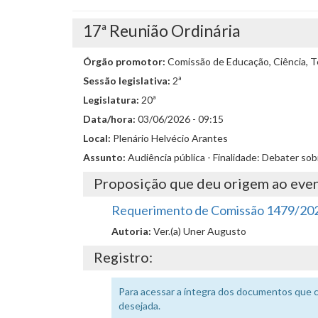
17ª Reunião Ordinária
Órgão promotor:
Comissão de Educação, Ciência, Te
Sessão legislativa:
2ª
Legislatura:
20ª
Data/hora:
03/06/2026 - 09:15
Local:
Plenário Helvécio Arantes
Assunto:
Audiência pública - Finalidade: Debater so
Proposição que deu origem ao eve
Requerimento de Comissão 1479/20
Autoria:
Ver.(a) Uner Augusto
Registro:
Para acessar a íntegra dos documentos que 
desejada.