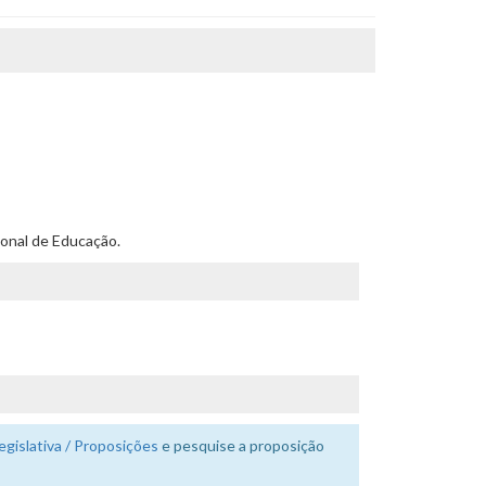
ional de Educação.
egislativa / Proposições
e pesquise a proposição