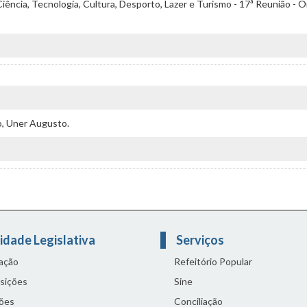
ência, Tecnologia, Cultura, Desporto, Lazer e Turismo - 17ª Reunião - O
léo, Uner Augusto.
idade Legislativa
Serviços
lação
Refeitório Popular
sições
Sine
ões
Conciliação