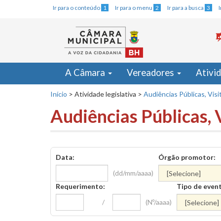
Ir para o conteúdo
1
Ir para o menu
2
Ir para a busca
3
A Câmara
Vereadores
Ativi
Início
>
Atividade legislativa
>
Audiências Públicas, Visi
Audiências Públicas, 
Data:
Órgão promotor:
(dd/mm/aaaa)
Requerimento:
Tipo de even
/
(Nº/aaaa)