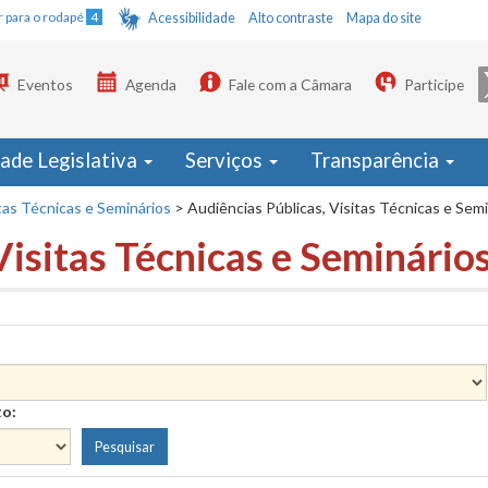
Ir para o rodapé
4
Acessibilidade
Alto contraste
Mapa do site
Eventos
Agenda
Fale com a Câmara
Participe
dade Legislativa
Serviços
Transparência
tas Técnicas e Seminários
>
Audiências Públicas, Visitas Técnicas e Sem
Visitas Técnicas e Seminário
to: