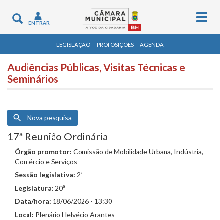
Togg
Toggle
ENTRAR
navig
navigation
LEGISLAÇÃO
PROPOSIÇÕES
AGENDA
Audiências Públicas, Visitas Técnicas e
Seminários
Nova pesquisa
17ª Reunião Ordinária
Órgão promotor:
Comissão de Mobilidade Urbana, Indústria,
Comércio e Serviços
Sessão legislativa:
2ª
Legislatura:
20ª
Data/hora:
18/06/2026 - 13:30
Local:
Plenário Helvécio Arantes