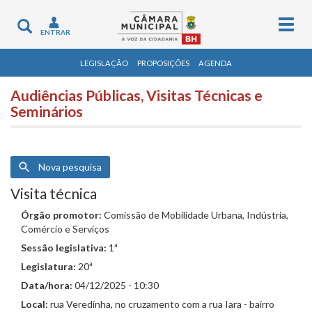
Togg
Toggle
ENTRAR
navig
navigation
LEGISLAÇÃO
PROPOSIÇÕES
AGENDA
Audiências Públicas, Visitas Técnicas e
Seminários
Nova pesquisa
Visita técnica
Órgão promotor:
Comissão de Mobilidade Urbana, Indústria,
Comércio e Serviços
Sessão legislativa:
1ª
Legislatura:
20ª
Data/hora:
04/12/2025 - 10:30
Local:
rua Veredinha, no cruzamento com a rua Iara - bairro