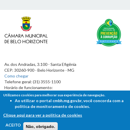
Av. dos Andradas, 3.100 - Santa Efigênia
CEP: 30260-900 - Belo Horizonte - MG
Como chegar
Telefone geral: (31) 3555-1100
Horário de funcionamento:
7h às 19h
Utilizamos cookies para melhorar sua experiência de navegação.
Ao utilizar o portal cmbh.mg.gov.br, você concorda com a
política de monitoramento de cookies.
Clique aqui para ver a política de cookies
FALE COM A CÂMARA
ACEITO
Não, obrigado.
Ouvidoria - Lei de Acesso à Informação