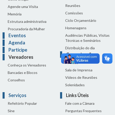
Reuniões
Agende uma Visita
Comissões
Memória
Ciclo Orçamentário
Estrutura administrativa
Homenagens
Procuradoria da Mulher
Eventos
Audiências Públicas, Visitas
Técnicas e Seminários
Agenda
Distribuição do dia
Participe
Comunicação
Vereadores
Notícias
Conheça os Vereadores
Sala de Imprensa
Bancadas e Blocos
Vídeos de Reuniões
Conselhos
Solenidades
Serviços
Links Úteis
Refeitório Popular
Fale com a Câmara
Sine
Perguntas Frequentes