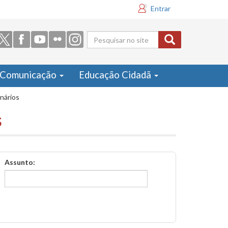
Entrar
Formulário
de busca
Comunicação
Educação Cidadã
inários
s
Assunto: