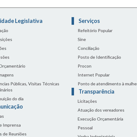
idade Legislativa
Serviços
lação
Refeitório Popular
sições
Sine
ões
Conciliação
sões
Posto de Identificação
 Orçamentário
Procon
nagens
Internet Popular
cias Públicas, Visitas Técnicas
Ponto de atendimento à mulhe
inários
Transparência
buição do dia
Licitações
unicação
Atuação dos vereadores
as
Execução Orçamentária
de Imprensa
Pessoal
s de Reuniões
Verba Indenizatória