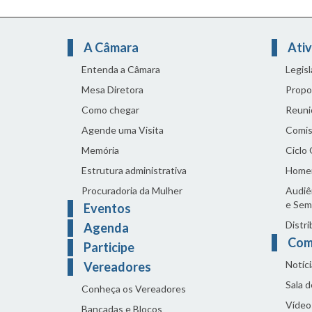
A Câmara
Ativ
Entenda a Câmara
Legis
Mesa Diretora
Propo
Como chegar
Reuni
Agende uma Visita
Comis
Memória
Ciclo
Estrutura administrativa
Home
Procuradoria da Mulher
Audiên
e Sem
Eventos
Distri
Agenda
Com
Participe
Notíci
Vereadores
Sala 
Conheça os Vereadores
Vídeo
Bancadas e Blocos