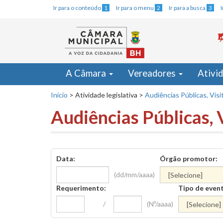
Ir para o conteúdo
1
Ir para o menu
2
Ir para a busca
3
A Câmara
Vereadores
Ativi
Início
>
Atividade legislativa
>
Audiências Públicas, Visi
Audiências Públicas, 
Data:
Órgão promotor:
(dd/mm/aaaa)
Requerimento:
Tipo de even
/
(Nº/aaaa)