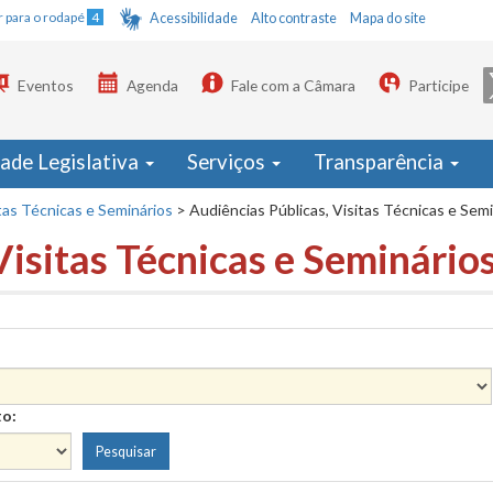
Ir para o rodapé
4
Acessibilidade
Alto contraste
Mapa do site
Eventos
Agenda
Fale com a Câmara
Participe
dade Legislativa
Serviços
Transparência
tas Técnicas e Seminários
>
Audiências Públicas, Visitas Técnicas e Sem
Visitas Técnicas e Seminário
to: