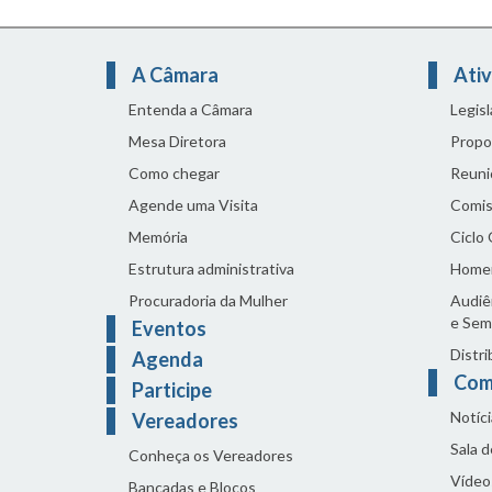
A Câmara
Ativ
Entenda a Câmara
Legis
Mesa Diretora
Propo
Como chegar
Reuni
Agende uma Visita
Comis
Memória
Ciclo
Estrutura administrativa
Home
Procuradoria da Mulher
Audiên
e Sem
Eventos
Distri
Agenda
Com
Participe
Notíci
Vereadores
Sala 
Conheça os Vereadores
Vídeo
Bancadas e Blocos