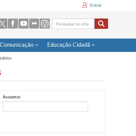
Entrar
Formulário
de busca
Comunicação
Educação Cidadã
inários
s
Assunto: