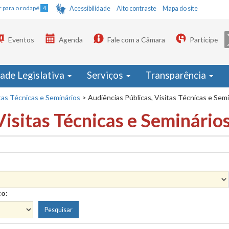
Ir para o rodapé
4
Acessibilidade
Alto contraste
Mapa do site
Eventos
Agenda
Fale com a Câmara
Participe
dade Legislativa
Serviços
Transparência
tas Técnicas e Seminários
>
Audiências Públicas, Visitas Técnicas e Sem
Visitas Técnicas e Seminário
to: