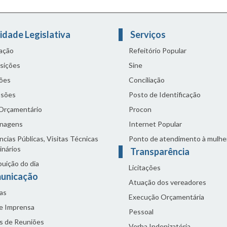
idade Legislativa
Serviços
lação
Refeitório Popular
sições
Sine
ões
Conciliação
sões
Posto de Identificação
 Orçamentário
Procon
nagens
Internet Popular
cias Públicas, Visitas Técnicas
Ponto de atendimento à mulhe
inários
Transparência
buição do dia
Licitações
unicação
Atuação dos vereadores
as
Execução Orçamentária
de Imprensa
Pessoal
s de Reuniões
Verba Indenizatória