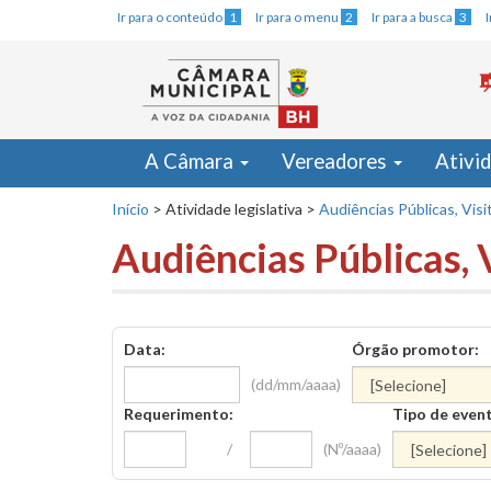
Ir para o conteúdo
1
Ir para o menu
2
Ir para a busca
3
A Câmara
Vereadores
Ativi
Início
>
Atividade legislativa
>
Audiências Públicas, Visi
Audiências Públicas, 
Data:
Órgão promotor:
(dd/mm/aaaa)
Requerimento:
Tipo de even
/
(Nº/aaaa)