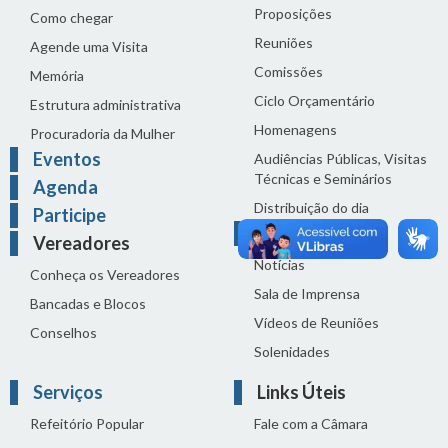
Proposições
Como chegar
Reuniões
Agende uma Visita
Comissões
Memória
Ciclo Orçamentário
Estrutura administrativa
Homenagens
Procuradoria da Mulher
Eventos
Audiências Públicas, Visitas
Técnicas e Seminários
Agenda
Distribuição do dia
Participe
Comunicação
Vereadores
Notícias
Conheça os Vereadores
Sala de Imprensa
Bancadas e Blocos
Vídeos de Reuniões
Conselhos
Solenidades
Serviços
Links Úteis
Refeitório Popular
Fale com a Câmara