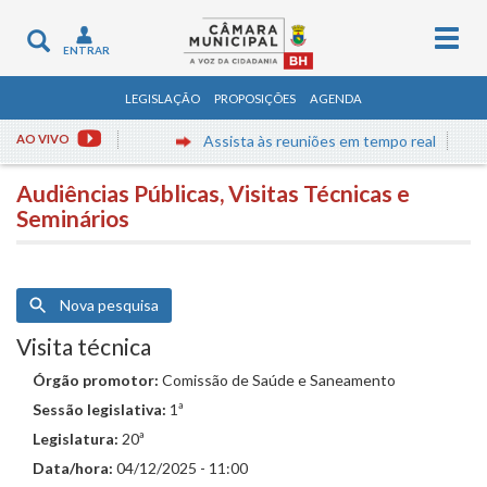
Togg
Toggle
ENTRAR
navig
navigation
LEGISLAÇÃO
PROPOSIÇÕES
AGENDA
AO VIVO
Assista às reuniões em tempo real
Audiências Públicas, Visitas Técnicas e
Seminários
Nova pesquisa
Visita técnica
Órgão promotor:
Comissão de Saúde e Saneamento
Sessão legislativa:
1ª
Legislatura:
20ª
Data/hora:
04/12/2025 - 11:00