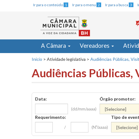
Ir para o conteúdo
1
Ir para o menu
2
Ir para a busca
3
A Câmara
Vereadores
Ativi
Início
>
Atividade legislativa
>
Audiências Públicas, Visi
Audiências Públicas, 
Data:
Órgão promotor:
(dd/mm/aaaa)
Requerimento:
Tipo de even
/
(Nº/aaaa)