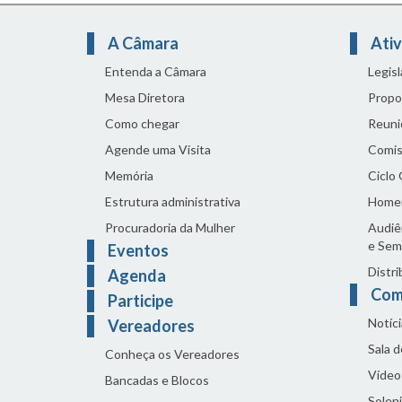
A Câmara
Ativ
Entenda a Câmara
Legis
Mesa Diretora
Propo
Como chegar
Reuni
Agende uma Visita
Comis
Memória
Ciclo
Estrutura administrativa
Home
Procuradoria da Mulher
Audiên
e Sem
Eventos
Distri
Agenda
Com
Participe
Notíci
Vereadores
Sala 
Conheça os Vereadores
Vídeo
Bancadas e Blocos
Solen