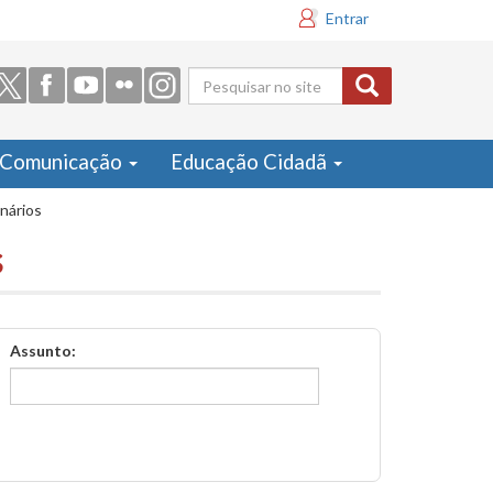
Entrar
Formulário
de busca
Comunicação
Educação Cidadã
inários
s
Assunto: