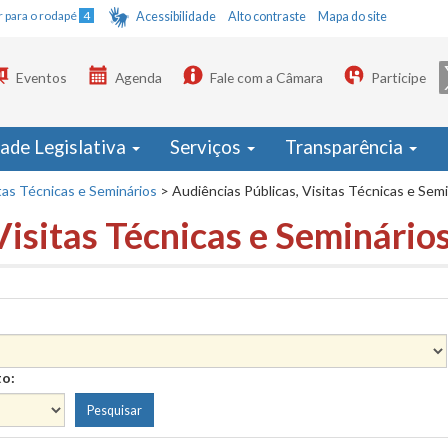
Ir para o rodapé
4
Acessibilidade
Alto contraste
Mapa do site
Eventos
Agenda
Fale com a Câmara
Participe
dade Legislativa
Serviços
Transparência
tas Técnicas e Seminários
>
Audiências Públicas, Visitas Técnicas e Sem
Visitas Técnicas e Seminário
to: