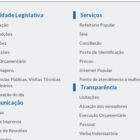
idade Legislativa
Serviços
lação
Refeitório Popular
sições
Sine
ões
Conciliação
sões
Posto de Identificação
 Orçamentário
Procon
nagens
Internet Popular
cias Públicas, Visitas Técnicas
Ponto de atendimento à mulhe
inários
Transparência
buição do dia
Licitações
unicação
Atuação dos vereadores
as
Execução Orçamentária
de Imprensa
Pessoal
s de Reuniões
Verba Indenizatória
idades