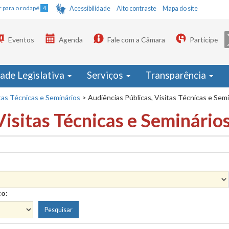
Ir para o rodapé
4
Acessibilidade
Alto contraste
Mapa do site
Eventos
Agenda
Fale com a Câmara
Participe
dade Legislativa
Serviços
Transparência
tas Técnicas e Seminários
>
Audiências Públicas, Visitas Técnicas e Sem
Visitas Técnicas e Seminário
to: