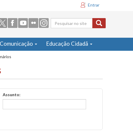
Entrar
Formulário
de busca
Comunicação
Educação Cidadã
inários
s
Assunto: