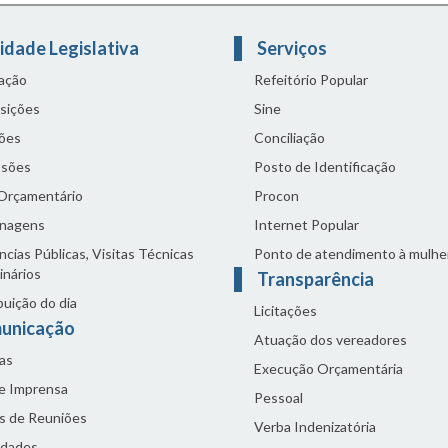
idade Legislativa
Serviços
lação
Refeitório Popular
sições
Sine
ões
Conciliação
sões
Posto de Identificação
 Orçamentário
Procon
nagens
Internet Popular
cias Públicas, Visitas Técnicas
Ponto de atendimento à mulhe
inários
Transparência
buição do dia
Licitações
unicação
Atuação dos vereadores
as
Execução Orçamentária
de Imprensa
Pessoal
s de Reuniões
Verba Indenizatória
idades