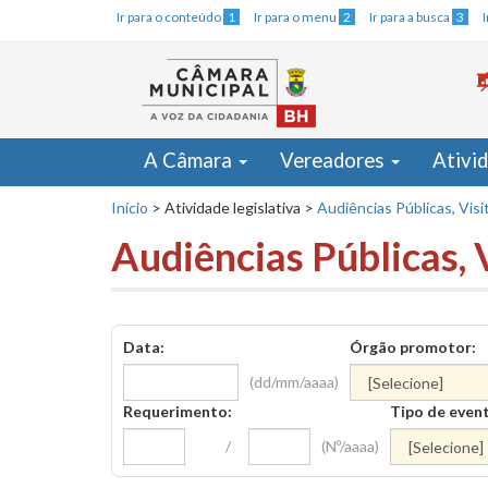
Ir para o conteúdo
1
Ir para o menu
2
Ir para a busca
3
A Câmara
Vereadores
Ativi
Início
>
Atividade legislativa
>
Audiências Públicas, Visi
Audiências Públicas, 
Data:
Órgão promotor:
(dd/mm/aaaa)
Requerimento:
Tipo de even
/
(Nº/aaaa)