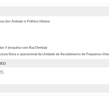
a dos Animais e Política Urbana
trias II (esquina com Rua Demiza)
trutura física e operacional da Unidade de Recebimento de Pequenos Vol
nto
25