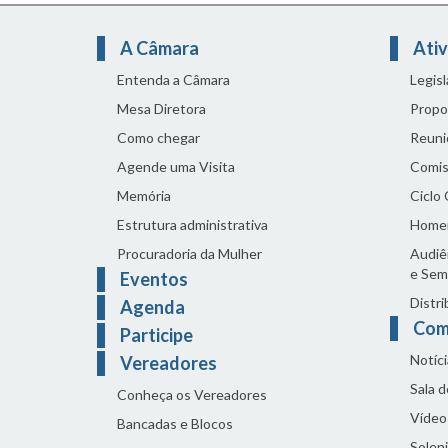
A Câmara
Ativ
Entenda a Câmara
Legis
Mesa Diretora
Propo
Como chegar
Reuni
Agende uma Visita
Comis
Memória
Ciclo
Estrutura administrativa
Home
Procuradoria da Mulher
Audiên
e Sem
Eventos
Distri
Agenda
Com
Participe
Notíci
Vereadores
Sala 
Conheça os Vereadores
Vídeo
Bancadas e Blocos
Solen