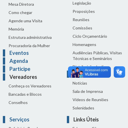
Legislação
Mesa Diretora
Proposições
Como chegar
Reuniões
Agende uma Visita
Comissões
Memória
Ciclo Orçamentário
Estrutura administrativa
Homenagens
Procuradoria da Mulher
Eventos
Audiências Públicas, Visitas
Técnicas e Seminários
Agenda
Distribuição do dia
Participe
Comunicação
Vereadores
Notícias
Conheça os Vereadores
Sala de Imprensa
Bancadas e Blocos
Vídeos de Reuniões
Conselhos
Solenidades
Serviços
Links Úteis