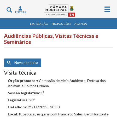
Togg
Toggle
ENTRAR
navig
navigation
LEGISLAÇÃO
PROPOSIÇÕES
AGENDA
Audiências Públicas, Visitas Técnicas e
Seminários
Nova pesquisa
Visita técnica
Órgão promotor:
Comissão de Meio Ambiente, Defesa dos
Animais e Política Urbana
Sessão legislativa:
1ª
Legislatura:
20ª
Data/hora:
21/11/2025 - 20:30
Local:
R. Sapucaí, esquina com Francisco Sales, Belo Horizonte