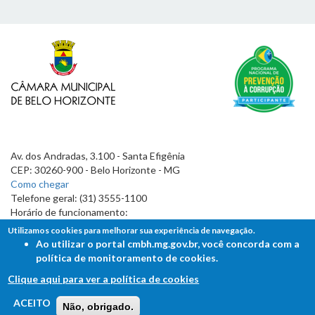
Av. dos Andradas, 3.100 - Santa Efigênia
CEP: 30260-900 - Belo Horizonte - MG
Como chegar
Telefone geral: (31) 3555-1100
Horário de funcionamento:
7h às 19h
Utilizamos cookies para melhorar sua experiência de navegação.
Ao utilizar o portal cmbh.mg.gov.br, você concorda com a
política de monitoramento de cookies.
Clique aqui para ver a política de cookies
FALE COM A CÂMARA
ACEITO
Não, obrigado.
Ouvidoria - Lei de Acesso à Informação