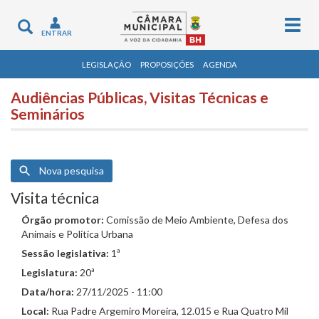
Togg
Toggle
ENTRAR
navig
navigation
LEGISLAÇÃO
PROPOSIÇÕES
AGENDA
Audiências Públicas, Visitas Técnicas e
Seminários
Nova pesquisa
Visita técnica
Órgão promotor:
Comissão de Meio Ambiente, Defesa dos
Animais e Política Urbana
Sessão legislativa:
1ª
Legislatura:
20ª
Data/hora:
27/11/2025 - 11:00
Local:
Rua Padre Argemiro Moreira, 12.015 e Rua Quatro Mil