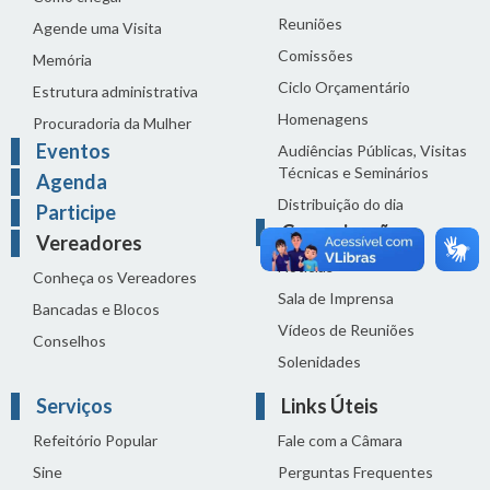
Reuniões
Agende uma Visita
Comissões
Memória
Ciclo Orçamentário
Estrutura administrativa
Homenagens
Procuradoria da Mulher
Eventos
Audiências Públicas, Visitas
Técnicas e Seminários
Agenda
Distribuição do dia
Participe
Comunicação
Vereadores
Notícias
Conheça os Vereadores
Sala de Imprensa
Bancadas e Blocos
Vídeos de Reuniões
Conselhos
Solenidades
Serviços
Links Úteis
Refeitório Popular
Fale com a Câmara
Sine
Perguntas Frequentes