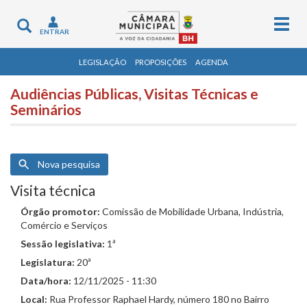
Togg
Toggle
ENTRAR
navig
navigation
LEGISLAÇÃO
PROPOSIÇÕES
AGENDA
Audiências Públicas, Visitas Técnicas e
Seminários
Nova pesquisa
Visita técnica
Órgão promotor:
Comissão de Mobilidade Urbana, Indústria,
Comércio e Serviços
Sessão legislativa:
1ª
Legislatura:
20ª
Data/hora:
12/11/2025 - 11:30
Local:
Rua Professor Raphael Hardy, número 180 no Bairro