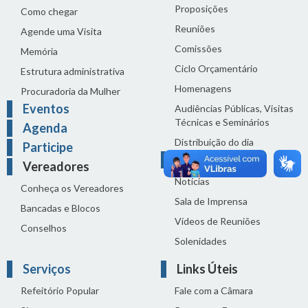
Proposições
Como chegar
Reuniões
Agende uma Visita
Comissões
Memória
Ciclo Orçamentário
Estrutura administrativa
Homenagens
Procuradoria da Mulher
Eventos
Audiências Públicas, Visitas
Técnicas e Seminários
Agenda
Distribuição do dia
Participe
Comunicação
Vereadores
Notícias
Conheça os Vereadores
Sala de Imprensa
Bancadas e Blocos
Vídeos de Reuniões
Conselhos
Solenidades
Serviços
Links Úteis
Refeitório Popular
Fale com a Câmara