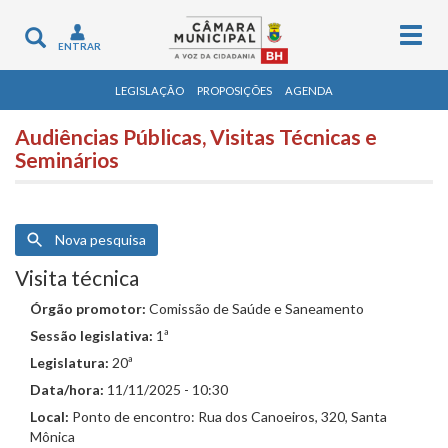
Togg
Toggle
ENTRAR
navig
navigation
LEGISLAÇÃO
PROPOSIÇÕES
AGENDA
Audiências Públicas, Visitas Técnicas e
Seminários
Nova pesquisa
Visita técnica
Órgão promotor:
Comissão de Saúde e Saneamento
Sessão legislativa:
1ª
Legislatura:
20ª
Data/hora:
11/11/2025 - 10:30
Local:
Ponto de encontro: Rua dos Canoeiros, 320, Santa
Mônica