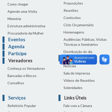
Proposições
Como chegar
Reuniões
Agende uma Visita
Comissões
Memória
Ciclo Orçamentário
Estrutura administrativa
Homenagens
Procuradoria da Mulher
Eventos
Audiências Públicas, Visitas
Técnicas e Seminários
Agenda
Distribuição do dia
Participe
Comunicação
Vereadores
Notícias
Conheça os Vereadores
Sala de Imprensa
Bancadas e Blocos
Vídeos de Reuniões
Conselhos
Solenidades
Serviços
Links Úteis
Refeitório Popular
Fale com a Câmara