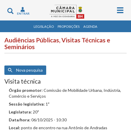
Togg
Toggle
ENTRAR
navig
navigation
LEGISLAÇÃO
PROPOSIÇÕES
AGENDA
Audiências Públicas, Visitas Técnicas e
Seminários
Nova pesquisa
Visita técnica
Órgão promotor:
Comissão de Mobilidade Urbana, Indústria,
Comércio e Serviços
Sessão legislativa:
1ª
Legislatura:
20ª
Data/hora:
06/10/2025 - 10:30
Local:
ponto de encontro na rua Antônio de Andradas