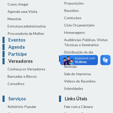
Proposições
Como chegar
Reuniões
Agende uma Visita
Comissões
Memória
Ciclo Orçamentário
Estrutura administrativa
Homenagens
Procuradoria da Mulher
Eventos
Audiências Públicas, Visitas
Técnicas e Seminários
Agenda
Distribuição do dia
Participe
Comunicação
Vereadores
Notícias
Conheça os Vereadores
Sala de Imprensa
Bancadas e Blocos
Vídeos de Reuniões
Conselhos
Solenidades
Serviços
Links Úteis
Refeitório Popular
Fale com a Câmara