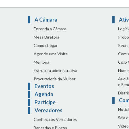
A Câmara
Ativ
Entenda a Câmara
Legis
Mesa Diretora
Propo
Como chegar
Reuni
Agende uma Visita
Comis
Memória
Ciclo
Estrutura administrativa
Home
Procuradoria da Mulher
Audiên
e Sem
Eventos
Distri
Agenda
Com
Participe
Notíci
Vereadores
Sala 
Conheça os Vereadores
Vídeo
Bancadas e Blocos