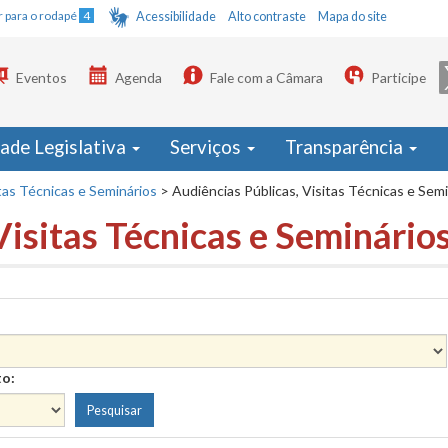
Ir para o rodapé
4
Acessibilidade
Alto contraste
Mapa do site
Eventos
Agenda
Fale com a Câmara
Participe
dade Legislativa
Serviços
Transparência
tas Técnicas e Seminários
>
Audiências Públicas, Visitas Técnicas e Sem
Visitas Técnicas e Seminário
to: