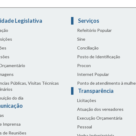
idade Legislativa
Serviços
lação
Refeitório Popular
sições
Sine
ões
Conciliação
sões
Posto de Identificação
 Orçamentário
Procon
nagens
Internet Popular
cias Públicas, Visitas Técnicas
Ponto de atendimento à mulhe
inários
Transparência
buição do dia
Licitações
unicação
Atuação dos vereadores
as
Execução Orçamentária
de Imprensa
Pessoal
s de Reuniões
Verba Indenizatória