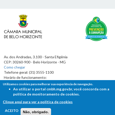
Av. dos Andradas, 3.100 - Santa Efigênia
CEP: 30260-900 - Belo Horizonte - MG
Como chegar
Telefone geral: (31) 3555-1100
Horário de funcionamento:
7h às 19h
Utilizamos cookies para melhorar sua experiência de navegação.
Ao utilizar o portal cmbh.mg.gov.br, você concorda com a
política de monitoramento de cookies.
Clique aqui para ver a política de cookies
FALE COM A CÂMARA
ACEITO
Não, obrigado.
Ouvidoria - Lei de Acesso à Informação