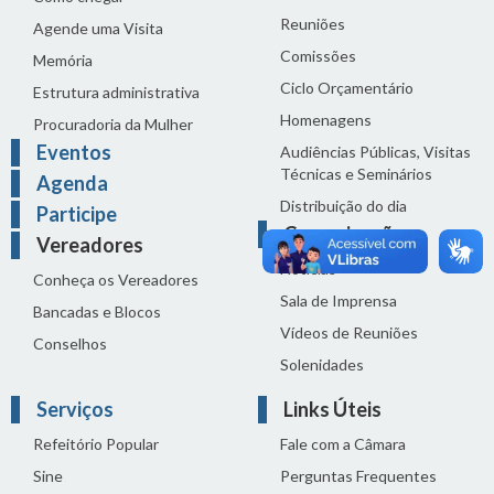
Reuniões
Agende uma Visita
Comissões
Memória
Ciclo Orçamentário
Estrutura administrativa
Homenagens
Procuradoria da Mulher
Eventos
Audiências Públicas, Visitas
Técnicas e Seminários
Agenda
Distribuição do dia
Participe
Comunicação
Vereadores
Notícias
Conheça os Vereadores
Sala de Imprensa
Bancadas e Blocos
Vídeos de Reuniões
Conselhos
Solenidades
Serviços
Links Úteis
Refeitório Popular
Fale com a Câmara
Sine
Perguntas Frequentes