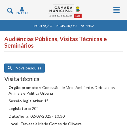
Togg
Toggle
ENTRAR
navig
navigation
LEGISLAÇÃO
PROPOSIÇÕES
AGENDA
Audiências Públicas, Visitas Técnicas e
Seminários
Nova pesquisa
Visita técnica
Órgão promotor:
Comissão de Meio Ambiente, Defesa dos
Animais e Política Urbana
Sessão legislativa:
1ª
Legislatura:
20ª
Data/hora:
02/09/2025 - 10:30
Local:
Travessia Mario Gomes de Oliveira