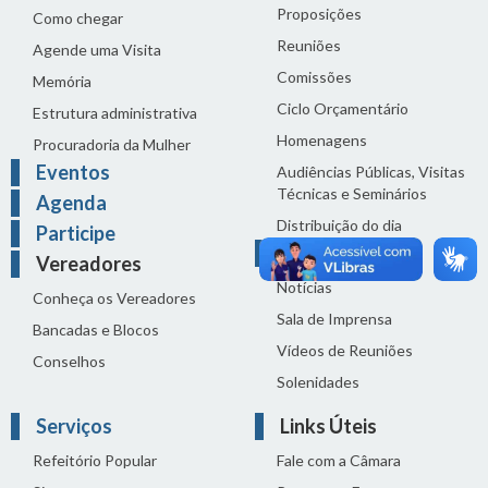
Proposições
Como chegar
Reuniões
Agende uma Visita
Comissões
Memória
Ciclo Orçamentário
Estrutura administrativa
Homenagens
Procuradoria da Mulher
Eventos
Audiências Públicas, Visitas
Técnicas e Seminários
Agenda
Distribuição do dia
Participe
Comunicação
Vereadores
Notícias
Conheça os Vereadores
Sala de Imprensa
Bancadas e Blocos
Vídeos de Reuniões
Conselhos
Solenidades
Serviços
Links Úteis
Refeitório Popular
Fale com a Câmara