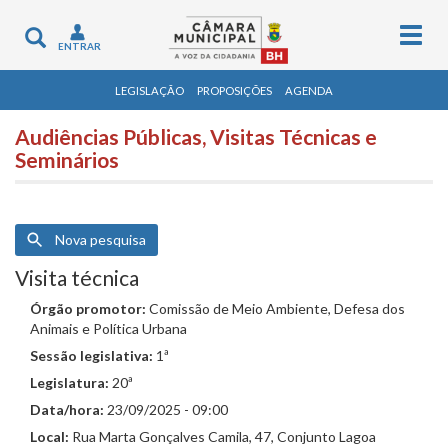
Togg
Toggle
ENTRAR
navig
navigation
LEGISLAÇÃO
PROPOSIÇÕES
AGENDA
Audiências Públicas, Visitas Técnicas e
Seminários
Nova pesquisa
Visita técnica
Órgão promotor:
Comissão de Meio Ambiente, Defesa dos
Animais e Política Urbana
Sessão legislativa:
1ª
Legislatura:
20ª
Data/hora:
23/09/2025 - 09:00
Local:
Rua Marta Gonçalves Camila, 47, Conjunto Lagoa