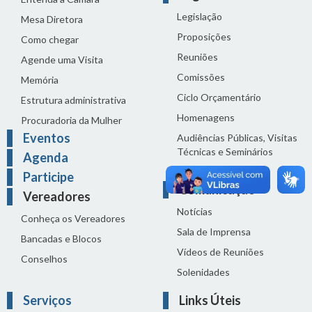
Legislação
Mesa Diretora
Proposições
Como chegar
Reuniões
Agende uma Visita
Comissões
Memória
Ciclo Orçamentário
Estrutura administrativa
Homenagens
Procuradoria da Mulher
Eventos
Audiências Públicas, Visitas
Técnicas e Seminários
Agenda
Distribuição do dia
Participe
Comunicação
Vereadores
Notícias
Conheça os Vereadores
Sala de Imprensa
Bancadas e Blocos
Vídeos de Reuniões
Conselhos
Solenidades
Serviços
Links Úteis