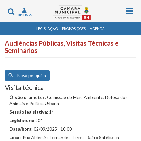
Togg
Toggle
ENTRAR
navig
navigation
LEGISLAÇÃO
PROPOSIÇÕES
AGENDA
Audiências Públicas, Visitas Técnicas e
Seminários
Nova pesquisa
Visita técnica
Órgão promotor:
Comissão de Meio Ambiente, Defesa dos
Animais e Política Urbana
Sessão legislativa:
1ª
Legislatura:
20ª
Data/hora:
02/09/2025 - 10:00
Local:
Rua Aldemiro Fernandes Torres, Bairro Satélite, nº