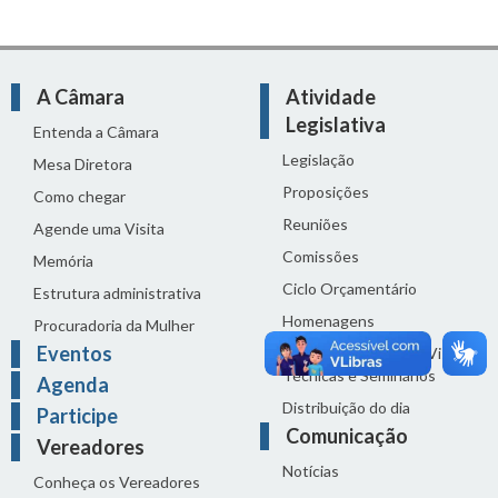
A Câmara
Atividade
Legislativa
Entenda a Câmara
Legislação
Mesa Diretora
Proposições
Como chegar
Reuniões
Agende uma Visita
Comissões
Memória
Ciclo Orçamentário
Estrutura administrativa
Homenagens
Procuradoria da Mulher
Eventos
Audiências Públicas, Visitas
Técnicas e Seminários
Agenda
Distribuição do dia
Participe
Comunicação
Vereadores
Notícias
Conheça os Vereadores