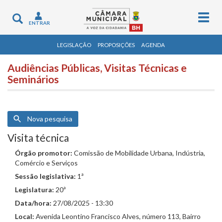
Togg
Toggle
ENTRAR
navig
navigation
LEGISLAÇÃO
PROPOSIÇÕES
AGENDA
Audiências Públicas, Visitas Técnicas e
Seminários
Nova pesquisa
Visita técnica
Órgão promotor:
Comissão de Mobilidade Urbana, Indústria,
Comércio e Serviços
Sessão legislativa:
1ª
Legislatura:
20ª
Data/hora:
27/08/2025 - 13:30
Local:
Avenida Leontino Francisco Alves, número 113, Bairro