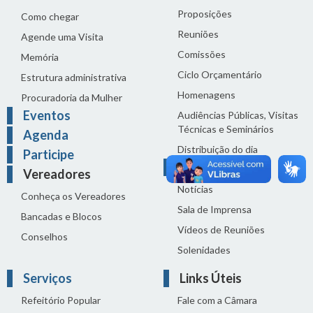
Proposições
Como chegar
Reuniões
Agende uma Visita
Comissões
Memória
Ciclo Orçamentário
Estrutura administrativa
Homenagens
Procuradoria da Mulher
Eventos
Audiências Públicas, Visitas
Técnicas e Seminários
Agenda
Distribuição do dia
Participe
Comunicação
Vereadores
Notícias
Conheça os Vereadores
Sala de Imprensa
Bancadas e Blocos
Vídeos de Reuniões
Conselhos
Solenidades
Serviços
Links Úteis
Refeitório Popular
Fale com a Câmara