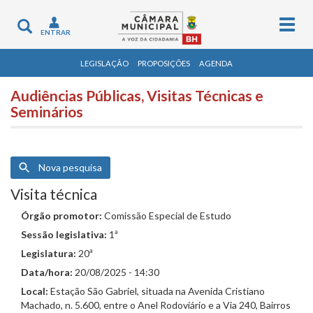
Togg
Toggle
ENTRAR
navig
navigation
LEGISLAÇÃO
PROPOSIÇÕES
AGENDA
Audiências Públicas, Visitas Técnicas e
Seminários
Nova pesquisa
Visita técnica
Órgão promotor:
Comissão Especial de Estudo
Sessão legislativa:
1ª
Legislatura:
20ª
Data/hora:
20/08/2025 - 14:30
Local:
Estação São Gabriel, situada na Avenida Cristiano
Machado, n. 5.600, entre o Anel Rodoviário e a Via 240, Bairros