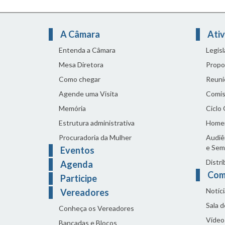
A Câmara
Ativ
Entenda a Câmara
Legis
Mesa Diretora
Propo
Como chegar
Reuni
Agende uma Visita
Comis
Memória
Ciclo
Estrutura administrativa
Home
Procuradoria da Mulher
Audiên
e Sem
Eventos
Distri
Agenda
Com
Participe
Notíci
Vereadores
Sala 
Conheça os Vereadores
Vídeo
Bancadas e Blocos