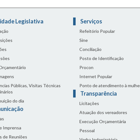
idade Legislativa
Serviços
lação
Refeitório Popular
sições
Sine
ões
Conciliação
sões
Posto de Identificação
 Orçamentário
Procon
nagens
Internet Popular
cias Públicas, Visitas Técnicas
Ponto de atendimento à mulhe
inários
Transparência
buição do dia
Licitações
unicação
Atuação dos vereadores
as
Execução Orçamentária
de Imprensa
Pessoal
s de Reuniões
Verba Indenizatória