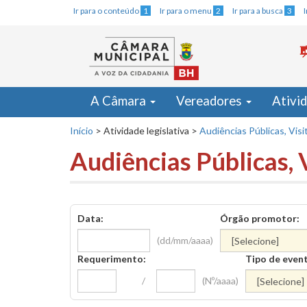
Ir para o conteúdo
1
Ir para o menu
2
Ir para a busca
3
A Câmara
Vereadores
Ativi
Início
>
Atividade legislativa
>
Audiências Públicas, Visi
Audiências Públicas, 
Data:
Órgão promotor:
(dd/mm/aaaa)
Requerimento:
Tipo de even
/
(Nº/aaaa)