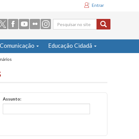
Entrar
Formulário
de busca
Comunicação
Educação Cidadã
inários
s
Assunto: