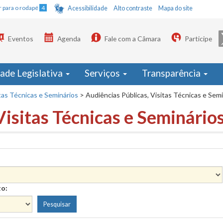
Ir para o rodapé
4
Acessibilidade
Alto contraste
Mapa do site
Eventos
Agenda
Fale com a Câmara
Participe
dade Legislativa
Serviços
Transparência
tas Técnicas e Seminários
>
Audiências Públicas, Visitas Técnicas e Sem
Visitas Técnicas e Seminário
to: