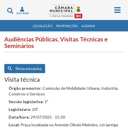
Togg
Toggle
ENTRAR
navig
navigation
LEGISLAÇÃO
PROPOSIÇÕES
AGENDA
Audiências Públicas, Visitas Técnicas e
Seminários
Nova pesquisa
Visita técnica
Órgão promotor:
Comissão de Mobilidade Urbana, Indústria,
Comércio e Serviços
Sessão legislativa:
1ª
Legislatura:
20ª
Data/hora:
29/07/2025 - 15:30
Local:
Praça localizada na Avenida Olindo Meireles, s/n (antiga