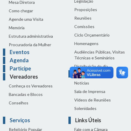
Legislação
Mesa Diretora
Proposições
Como chegar
Reuniões
Agende uma Visita
Comissões
Memória
Ciclo Orçamentário
Estrutura administrativa
Homenagens
Procuradoria da Mulher
Eventos
Audiências Públicas, Visitas
Técnicas e Seminários
Agenda
Distribuição do dia
Participe
Comunicação
Vereadores
Notícias
Conheça os Vereadores
Sala de Imprensa
Bancadas e Blocos
Vídeos de Reuniões
Conselhos
Solenidades
Serviços
Links Úteis
Refeitório Popular
Fale com a Câmara