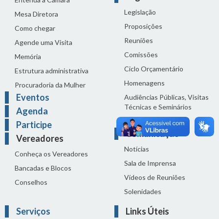
Legislação
Mesa Diretora
Proposições
Como chegar
Reuniões
Agende uma Visita
Comissões
Memória
Ciclo Orçamentário
Estrutura administrativa
Homenagens
Procuradoria da Mulher
Eventos
Audiências Públicas, Visitas
Técnicas e Seminários
Agenda
Distribuição do dia
Participe
Comunicação
Vereadores
Notícias
Conheça os Vereadores
Sala de Imprensa
Bancadas e Blocos
Vídeos de Reuniões
Conselhos
Solenidades
Serviços
Links Úteis