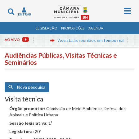
Togg
Toggle
ENTRAR
navig
navigation
LEGISLAÇÃO
PROPOSIÇÕES
AGENDA
AO VIVO
Assista às reuniões em tempo real
Audiências Públicas, Visitas Técnicas e
Seminários
Nova pesquisa
Visita técnica
Órgão promotor:
Comissão de Meio Ambiente, Defesa dos
Animais e Política Urbana
Sessão legislativa:
1ª
Legislatura:
20ª