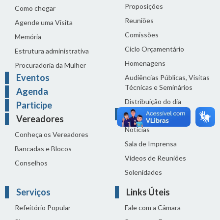
Proposições
Como chegar
Reuniões
Agende uma Visita
Comissões
Memória
Ciclo Orçamentário
Estrutura administrativa
Homenagens
Procuradoria da Mulher
Eventos
Audiências Públicas, Visitas
Técnicas e Seminários
Agenda
Distribuição do dia
Participe
Comunicação
Vereadores
Notícias
Conheça os Vereadores
Sala de Imprensa
Bancadas e Blocos
Vídeos de Reuniões
Conselhos
Solenidades
Serviços
Links Úteis
Refeitório Popular
Fale com a Câmara