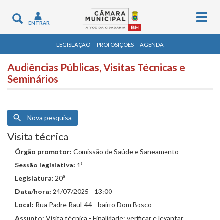
Togg
Toggle
ENTRAR
navig
navigation
LEGISLAÇÃO
PROPOSIÇÕES
AGENDA
Audiências Públicas, Visitas Técnicas e
Seminários
Nova pesquisa
Visita técnica
Órgão promotor:
Comissão de Saúde e Saneamento
Sessão legislativa:
1ª
Legislatura:
20ª
Data/hora:
24/07/2025 - 13:00
Local:
Rua Padre Raul, 44 - bairro Dom Bosco
Assunto:
Visita técnica - Finalidade: verificar e levantar