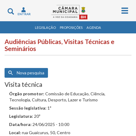
Togg
Toggle
ENTRAR
navig
navigation
LEGISLAÇÃO
PROPOSIÇÕES
AGENDA
Audiências Públicas, Visitas Técnicas e
Seminários
Nova pesquisa
Visita técnica
Órgão promotor:
Comissão de Educação, Ciência,
Tecnologia, Cultura, Desporto, Lazer e Turismo
Sessão legislativa:
1ª
Legislatura:
20ª
Data/hora:
24/06/2025 - 10:00
Local:
rua Guaicurus, 50, Centro