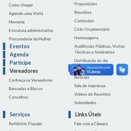
Proposições
Como chegar
Reuniões
Agende uma Visita
Comissões
Memória
Ciclo Orçamentário
Estrutura administrativa
Homenagens
Procuradoria da Mulher
Eventos
Audiências Públicas, Visitas
Técnicas e Seminários
Agenda
Distribuição do dia
Participe
Comunicação
Vereadores
Notícias
Conheça os Vereadores
Sala de Imprensa
Bancadas e Blocos
Vídeos de Reuniões
Conselhos
Solenidades
Serviços
Links Úteis
Refeitório Popular
Fale com a Câmara