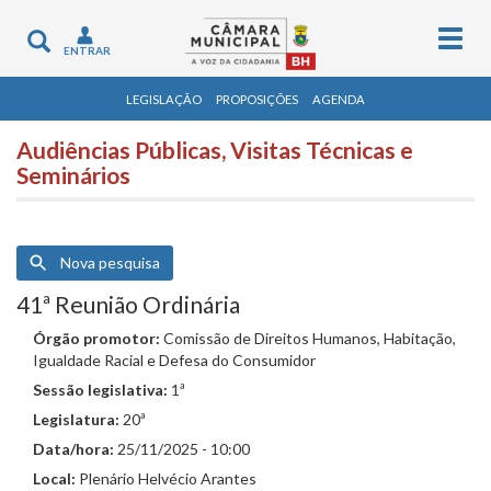
Togg
Toggle
ENTRAR
navig
navigation
LEGISLAÇÃO
PROPOSIÇÕES
AGENDA
Audiências Públicas, Visitas Técnicas e
Seminários
Nova pesquisa
41ª Reunião Ordinária
Órgão promotor:
Comissão de Direitos Humanos, Habitação,
Igualdade Racial e Defesa do Consumidor
Sessão legislativa:
1ª
Legislatura:
20ª
Data/hora:
25/11/2025 - 10:00
Local:
Plenário Helvécio Arantes