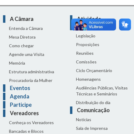
A Câmara
Atividade
Legislativa
Entenda a Câmara
Legislação
Mesa Diretora
Proposições
Como chegar
Reuniões
Agende uma Visita
Comissões
Memória
Ciclo Orçamentário
Estrutura administrativa
Homenagens
Procuradoria da Mulher
Eventos
Audiências Públicas, Visitas
Técnicas e Seminários
Agenda
Distribuição do dia
Participe
Comunicação
Vereadores
Notícias
Conheça os Vereadores
Sala de Imprensa
Bancadas e Blocos