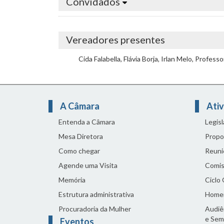
Convidados
Vereadores presentes
Cida Falabella, Flávia Borja, Irlan Melo, Professor
A Câmara
Ativ
Entenda a Câmara
Legis
Mesa Diretora
Propo
Como chegar
Reuni
Agende uma Visita
Comis
Memória
Ciclo
Estrutura administrativa
Home
Procuradoria da Mulher
Audiên
e Sem
Eventos