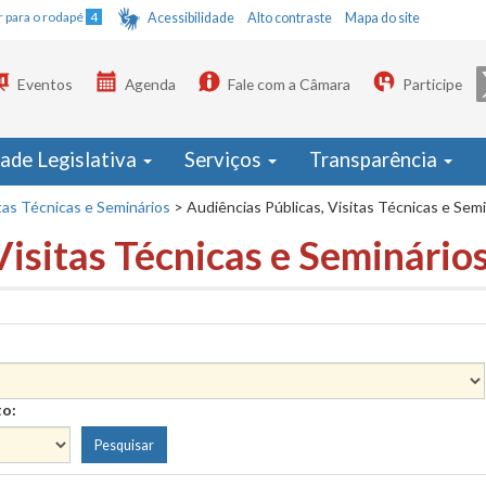
Ir para o rodapé
4
Acessibilidade
Alto contraste
Mapa do site
Eventos
Agenda
Fale com a Câmara
Participe
dade Legislativa
Serviços
Transparência
tas Técnicas e Seminários
>
Audiências Públicas, Visitas Técnicas e Sem
Visitas Técnicas e Seminário
to: