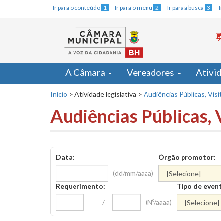
Ir para o conteúdo
1
Ir para o menu
2
Ir para a busca
3
A Câmara
Vereadores
Ativi
Início
>
Atividade legislativa
>
Audiências Públicas, Visi
Audiências Públicas, 
Data:
Órgão promotor:
(dd/mm/aaaa)
Requerimento:
Tipo de even
/
(Nº/aaaa)