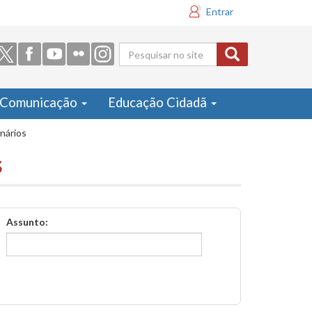
Entrar
Formulário
de busca
Comunicação
Educação Cidadã
inários
s
Assunto: