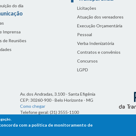
buição do dia
Licitações
unicação
Atuação dos vereadores
as
Execução Orçamentária
de Imprensa
Pessoal
s de Reuniões
Verba Indenizatória
idades
Contratos e convênios
Concursos
LGPD
Av. dos Andradas, 3.100 - Santa Efigênia
CEP: 30260-900 - Belo Horizonte - MG
Como chegar
Telefone geral: (31) 3555-1100
Horário de funcionamento:
egação.
7h às 19h
ê concorda com a política de monitoramento de