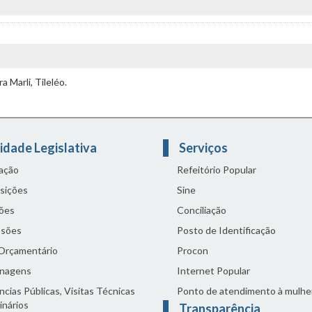
a Marli, Tileléo.
idade Legislativa
Serviços
lação
Refeitório Popular
sições
Sine
ões
Conciliação
sões
Posto de Identificação
 Orçamentário
Procon
nagens
Internet Popular
cias Públicas, Visitas Técnicas
Ponto de atendimento à mulhe
inários
Transparência