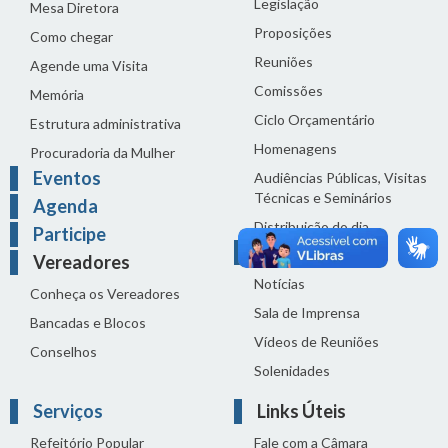
Legislação
Mesa Diretora
Proposições
Como chegar
Reuniões
Agende uma Visita
Comissões
Memória
Ciclo Orçamentário
Estrutura administrativa
Homenagens
Procuradoria da Mulher
Eventos
Audiências Públicas, Visitas
Técnicas e Seminários
Agenda
Distribuição do dia
Participe
Comunicação
Vereadores
Notícias
Conheça os Vereadores
Sala de Imprensa
Bancadas e Blocos
Vídeos de Reuniões
Conselhos
Solenidades
Serviços
Links Úteis
Refeitório Popular
Fale com a Câmara