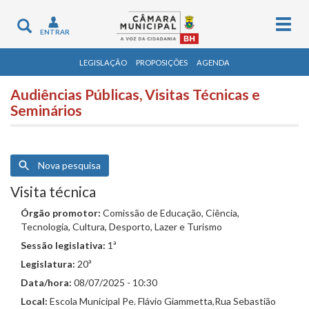
Togg
Toggle
ENTRAR
navig
navigation
LEGISLAÇÃO
PROPOSIÇÕES
AGENDA
Audiências Públicas, Visitas Técnicas e
Seminários
Nova pesquisa
Visita técnica
Órgão promotor:
Comissão de Educação, Ciência,
Tecnologia, Cultura, Desporto, Lazer e Turismo
Sessão legislativa:
1ª
Legislatura:
20ª
Data/hora:
08/07/2025 - 10:30
Local:
Escola Municipal Pe. Flávio Giammetta,Rua Sebastião