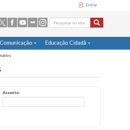
Entrar
Formulário
de busca
Comunicação
Educação Cidadã
inários
s
Assunto: