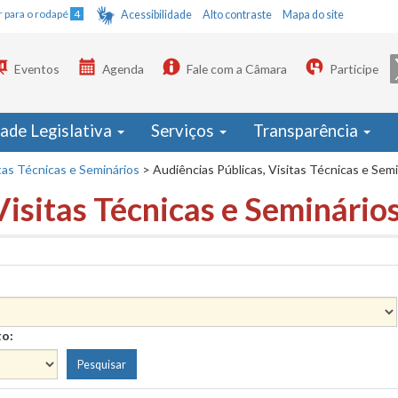
Ir para o rodapé
4
Acessibilidade
Alto contraste
Mapa do site
Eventos
Agenda
Fale com a Câmara
Participe
dade Legislativa
Serviços
Transparência
tas Técnicas e Seminários
>
Audiências Públicas, Visitas Técnicas e Sem
Visitas Técnicas e Seminário
to: