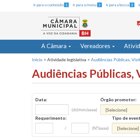
Ir para o conteúdo
1
Ir para o menu
2
Ir para a busca
3
A Câmara
Vereadores
Ativi
Início
>
Atividade legislativa
>
Audiências Públicas, Visi
Audiências Públicas, 
Data:
Órgão promotor:
(dd/mm/aaaa)
Requerimento:
Tipo de even
/
(Nº/aaaa)