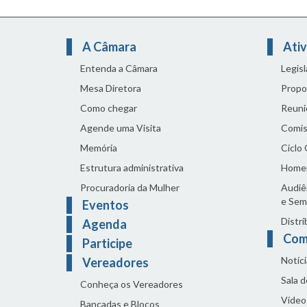
A Câmara
Ativ
Entenda a Câmara
Legis
Mesa Diretora
Propo
Como chegar
Reuni
Agende uma Visita
Comis
Memória
Ciclo
Estrutura administrativa
Home
Procuradoria da Mulher
Audiên
e Sem
Eventos
Distri
Agenda
Com
Participe
Notíci
Vereadores
Sala 
Conheça os Vereadores
Vídeo
Bancadas e Blocos