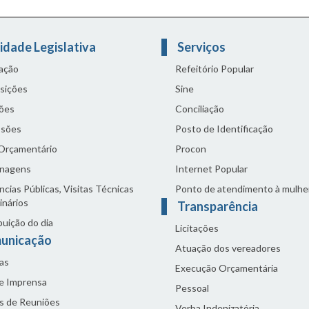
idade Legislativa
Serviços
lação
Refeitório Popular
sições
Sine
ões
Conciliação
sões
Posto de Identificação
 Orçamentário
Procon
nagens
Internet Popular
cias Públicas, Visitas Técnicas
Ponto de atendimento à mulhe
inários
Transparência
buição do dia
Licitações
unicação
Atuação dos vereadores
as
Execução Orçamentária
de Imprensa
Pessoal
s de Reuniões
Verba Indenizatória